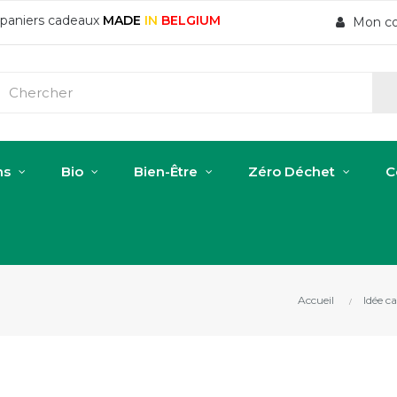
t paniers cadeaux
MADE
IN
BELGIUM
Mon c
ns
Bio
Bien-Être
Zéro Déchet
C
Accueil
Idée c