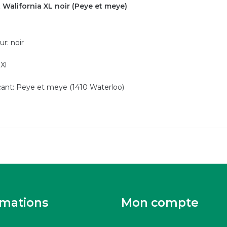
 Walifornia XL noir (Peye et meye)
ur: noir
 Xl
cant: Peye et meye (1410 Waterloo)
rmations
Mon compte