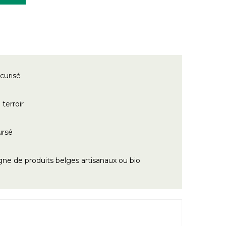
curisé
terroir
ursé
gne de produits belges artisanaux ou bio