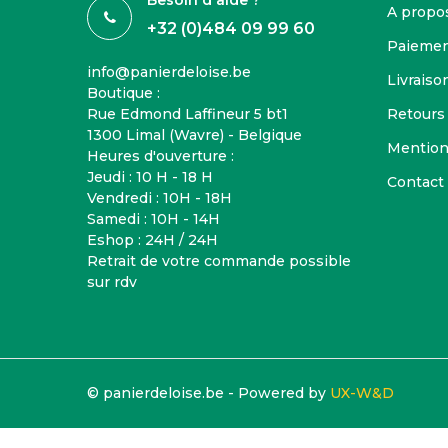
Besoin d'aide ?
A propo
+32 (0)484 09 99 60
Paiemen
info@panierdeloise.be
Livraison
Boutique :
Rue Edmond Laffineur 5 bt1
Retours
1300 Limal (Wavre) - Belgique
Mention
Heures d'ouverture :
Jeudi : 10 H - 18 H
Contact
Vendredi : 10H - 18H
Samedi : 10H - 14H
Eshop : 24H / 24H
Retrait de votre commande possible
sur rdv
© panierdeloise.be - Powered by
UX-W&D