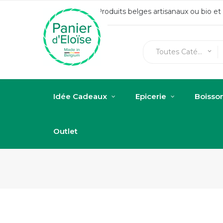
Produits belges artisanaux ou bio e
Toutes Catégories
keyboard_arrow_down
Idée Cadeaux
Epicerie
Boisso
Outlet