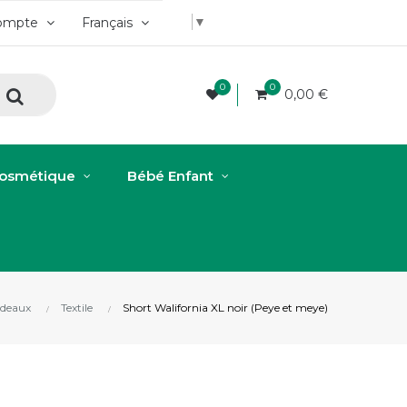
▼
ompte
Français
0
0
0,00 €
osmétique
Bébé Enfant
adeaux
Textile
Short Walifornia XL noir (Peye et meye)