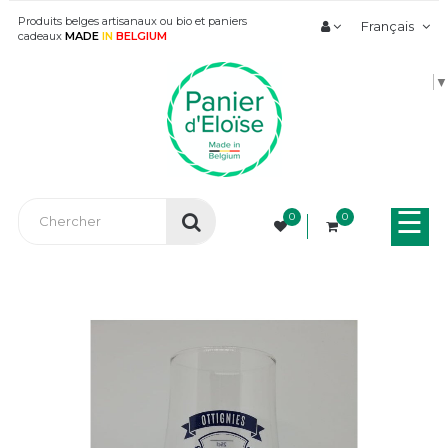
Produits belges artisanaux ou bio et paniers
Français
cadeaux
MADE
IN
BELGIUM
▼
Bas
☰
0
0
la
nav