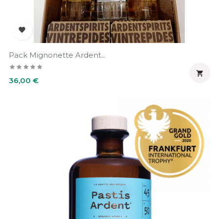

Pack Mignonette Ardent...

Prix
36,00 €