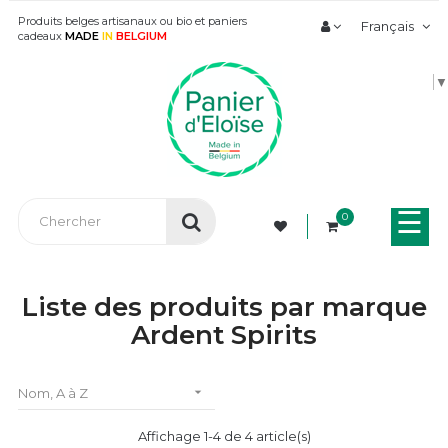
Produits belges artisanaux ou bio et paniers
Français
cadeaux
MADE
IN
BELGIUM
▼
Bas
☰
0
la
nav
Liste des produits par marque
Ardent Spirits

Nom, A à Z
Affichage 1-4 de 4 article(s)