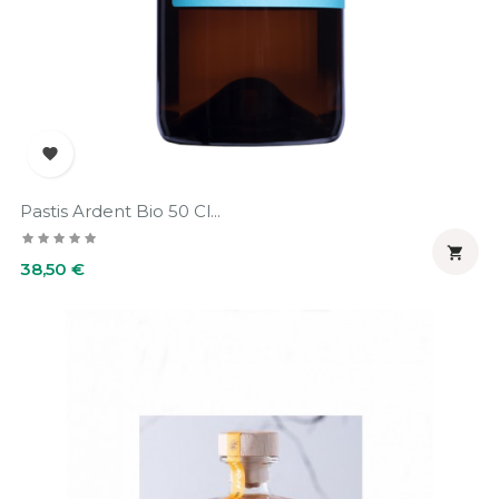

Pastis Ardent Bio 50 Cl...

Prix
38,50 €