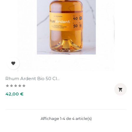

Rhum Ardent Bio 50 Cl...

Prix
42,00 €
Affichage 1-4 de 4 article(s)