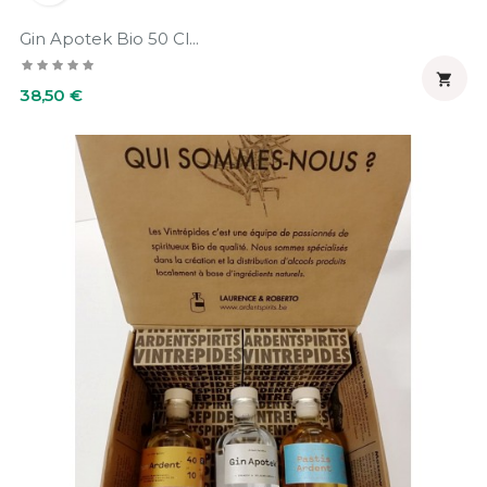
Gin Apotek Bio 50 Cl...

Prix
38,50 €