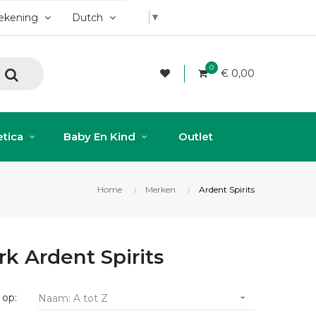
▼
rekening
Dutch
0
€ 0,00
tica
Baby En Kind
Outlet
Home
Merken
Ardent Spirits
k Ardent Spirits
 op:
Naam: A tot Z
