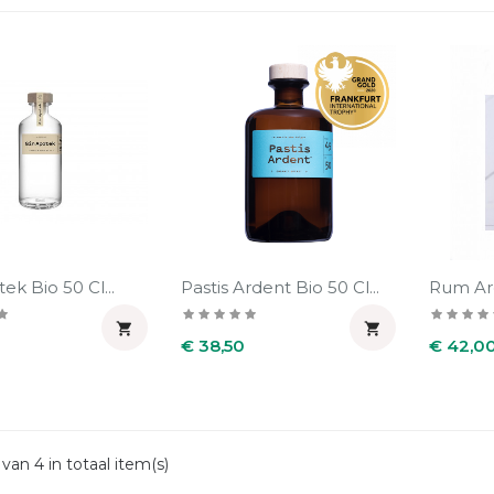
ek Bio 50 Cl...
Pastis Ardent Bio 50 Cl...
Rum Ard


Prijs
Prijs
€ 38,50
€ 42,0
van 4 in totaal item(s)