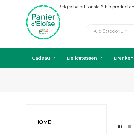
Belgische artisanale & bio produc
Alle Categorieën
keyboard_arrow_down
Cadeau
Delicatessen
Dranken
HOME