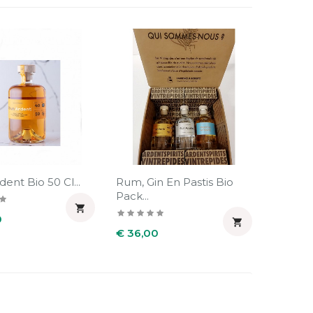
ent Bio 50 Cl...
Rum, Gin En Pastis Bio
Pack...

0

Prijs
€ 36,00