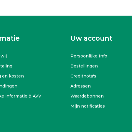
rmatie
Uw account
 wij
Persoonlijke Info
etaling
Bestellingen
g en kosten
Creditnota's
ndingen
Adressen
ke informatie & AVV
Waardebonnen
Mijn notificaties