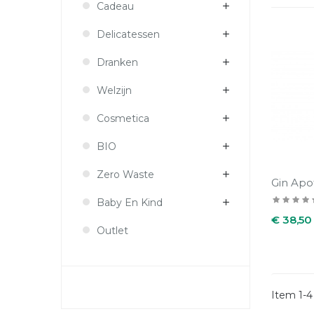
Cadeau
Delicatessen
Dranken
Welzijn
Cosmetica
BIO
Zero Waste
Gin Apot
Baby En Kind
Prijs
€ 38,50
Outlet
Item 1-4 