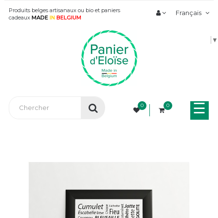
Produits belges artisanaux ou bio et paniers
Français
cadeaux
MADE
IN
BELGIUM
▼
Bas
☰
0
0
la
nav