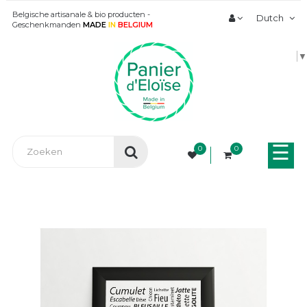
Belgische artisanale & bio producten -
Dutch
Geschenkmanden
MADE
IN
BELGIUM
▼
Tog
☰
0
0
nav