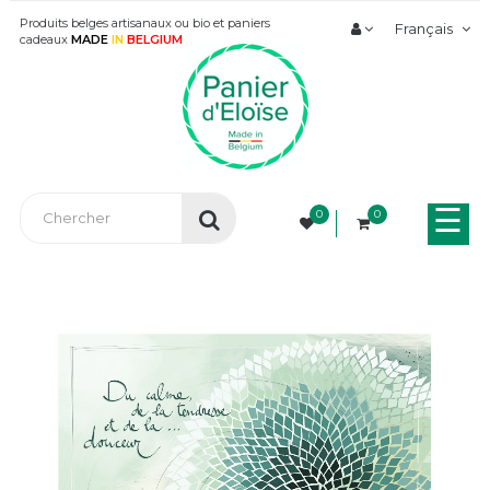
Produits belges artisanaux ou bio et paniers
Français
cadeaux
MADE
IN
BELGIUM
Bas
☰
0
0
la
nav