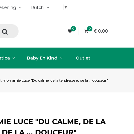
▼
rekening
Dutch
0
0
€ 0,00
tica
Baby En Kind
Outlet
t mon amie Luce "Du calme, de la tendresse et de la ... douceur"
IE LUCE "DU CALME, DE LA
DE LA ... DOUCEUR"