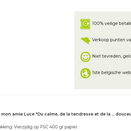
100% veilige betal
Verkoop punten va
Niet tevreden, geld
1ste belgische we
 mon amie Luce "Du calme, de la tendresse et de la ... douce
kking: Vierzijdig op FSC 400 gr papier.