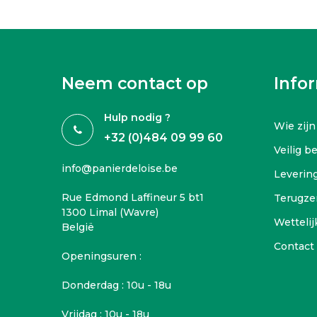
Neem contact op
Info
Hulp nodig ?
Wie zijn
+32 (0)484 09 99 60
Veilig b
info@panierdeloise.be
Leverin
Rue Edmond Laffineur 5 bt1
Terugze
1300 Limal (Wavre)
Wettelij
België
Contact
Openingsuren :
Donderdag : 10u - 18u
Vrijdag : 10u - 18u