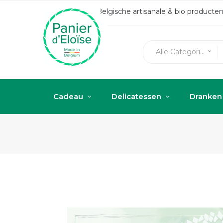
Belgische artisanale & bio produc
Alle Categorieën
keyboard_arrow_down
Cadeau
Delicatessen
Dranken