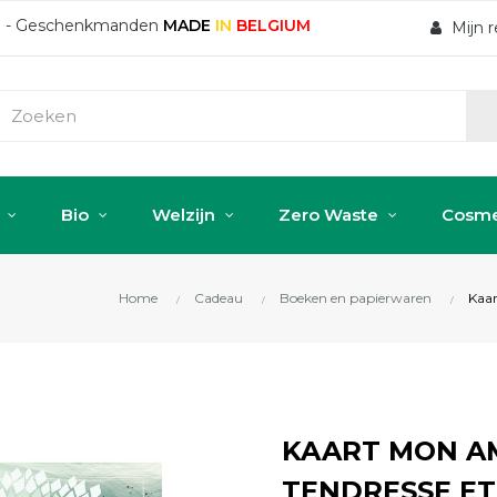
ten - Geschenkmanden
MADE
IN
BELGIUM
Mijn 
Bio
Welzijn
Zero Waste
Cosme
Home
Cadeau
Boeken en papierwaren
Kaar
KAART MON AM
TENDRESSE ET 