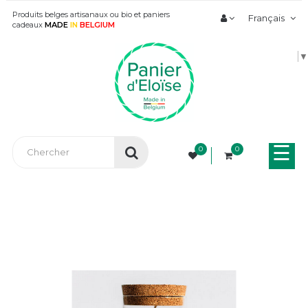
Produits belges artisanaux ou bio et paniers
Français
cadeaux
MADE
IN
BELGIUM
▼
Bas
☰
0
0
la
nav