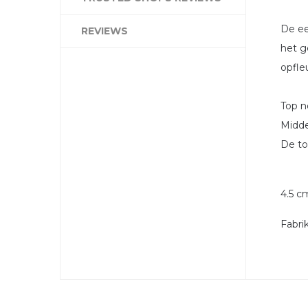
De ee
REVIEWS
het g
opfleu
Top n
Midde
De to
4.5 c
Fabri