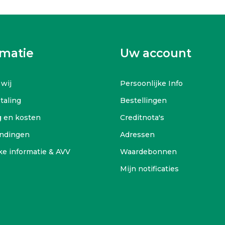
rmatie
Uw account
 wij
Persoonlijke Info
etaling
Bestellingen
g en kosten
Creditnota's
ndingen
Adressen
ke informatie & AVV
Waardebonnen
Mijn notificaties