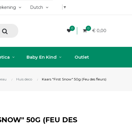
▼
rekening
Dutch
0
0
€ 0,00
tica
Baby En Kind
Outlet
eau
Huis deco
Kaars "First Snow" 50g (Feu des fleurs)
SNOW" 50G (FEU DES