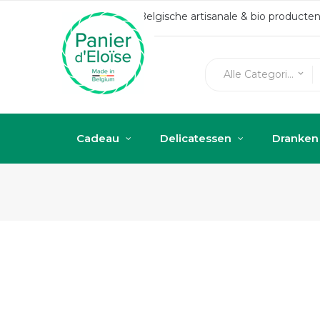
Belgische artisanale & bio produc
Alle Categorieën
keyboard_arrow_down
Cadeau
Delicatessen
Dranken