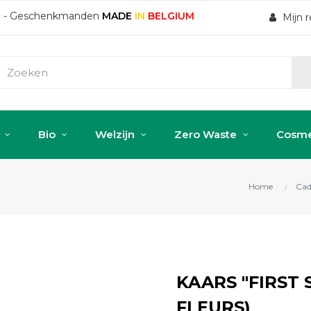
ten - Geschenkmanden
MADE
IN
BELGIUM
Mijn 
Bio
Welzijn
Zero Waste
Cosme
Home
Cad
KAARS "FIRST 
FLEURS)