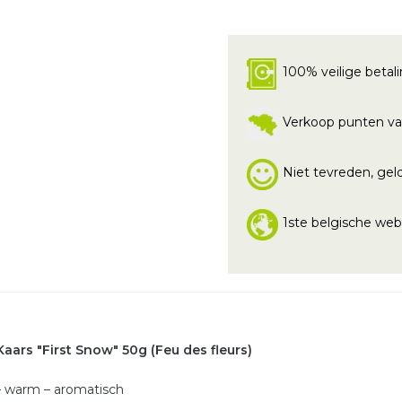
100% veilige betal
Verkoop punten va
Niet tevreden, geld
1ste belgische we
Kaars "First Snow" 50g (Feu des fleurs)
– warm – aromatisch