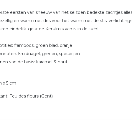
rste eersten van sneeuw van het seizoen bedekte zachtjes alles in 
ezellig en warm met des voor het warm met de st.s. verlichting
ren eindelijk. geur de Kerstmis van is in de lucht.
otities: framboos, groen blad, oranje
nnoten: kruidnagel, grenen, specerijen
nen van de basis: karamel & hout
m x 5 cm
kant: Feu des fleurs (Gent)