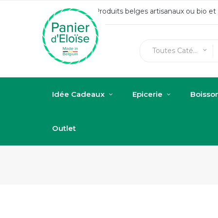
Produits belges artisanaux ou bio e
Toutes Catégories
keyboard_arrow_down
Idée Cadeaux
Epicerie
Boisso
Outlet