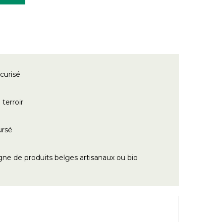
curisé
terroir
ursé
gne de produits belges artisanaux ou bio