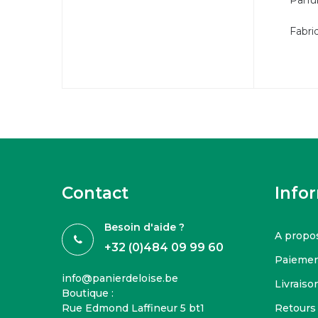
Parfu
Fabri
Contact
Info
Besoin d'aide ?
A propo
+32 (0)484 09 99 60
Paiemen
info@panierdeloise.be
Livraison
Boutique :
Rue Edmond Laffineur 5 bt1
Retours