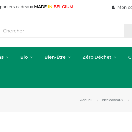
t paniers cadeaux
MADE
IN
BELGIUM
Mon c
ns
Bio
Bien-Être
Zéro Déchet
C
Accueil
Idée cadeaux