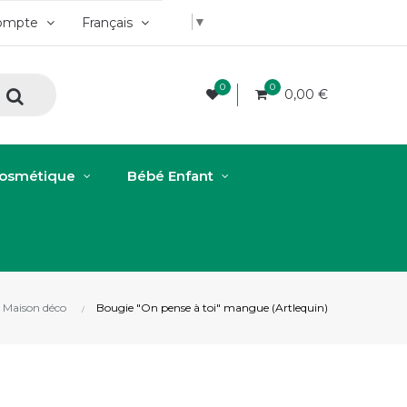
▼
ompte
Français
0
0
0,00 €
osmétique
Bébé Enfant
Maison déco
Bougie "On pense à toi" mangue (Artlequin)