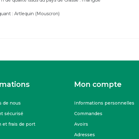
m de qualité issus du pays de Grasse : mangue
quant : Artlequin (Mouscron)
rmations
Mon compte
s de nous
Informations personnelles
t sécurisé
Commandes
 et frais de port
Avoirs
Adresses