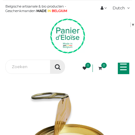
Belgische artisanale & bio producten -
Dutch
Geschenkmanden
MADE
IN
BELGIUM
▼
Tog
☰
0
0
nav