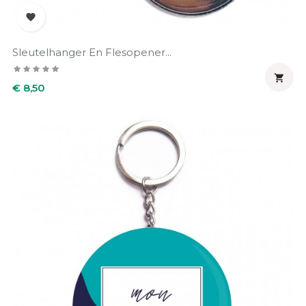

Sleutelhanger En Flesopener...

Prijs
€ 8,50