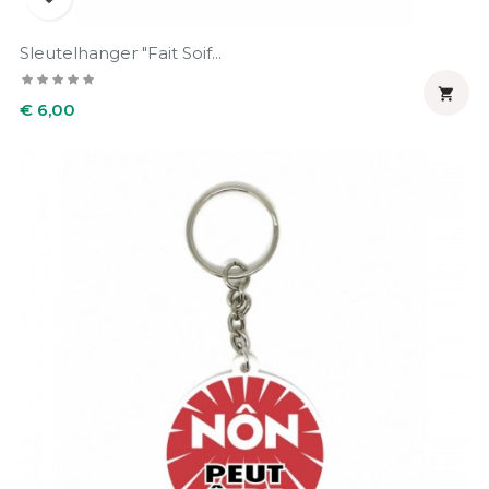
Sleutelhanger "Fait Soif...

Prijs
€ 6,00