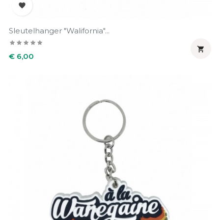

Sleutelhanger "Walifornia"...

Prijs
€ 6,00