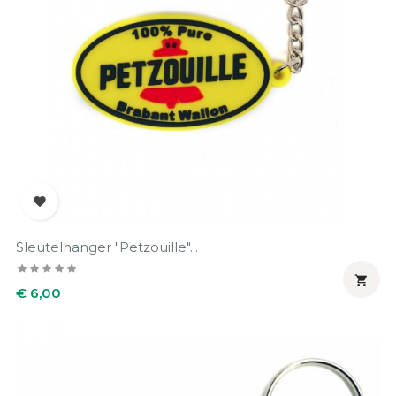

Sleutelhanger "Petzouille"...

Prijs
€ 6,00