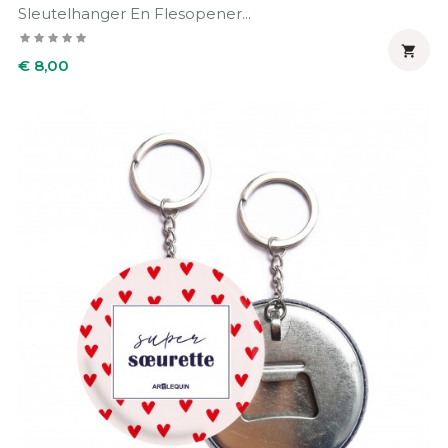
Sleutelhanger En Flesopener...

Prijs
€ 8,00