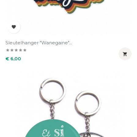

Sleutelhanger "Wanegaine"...

Prijs
€ 6,00