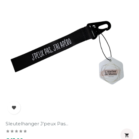

Sleutelhanger J'peux Pas...

Prijs