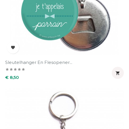

Sleutelhanger En Flesopener...

Prijs
€ 8,50