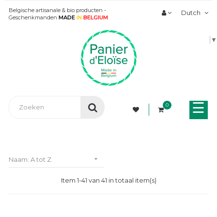
Belgische artisanale & bio producten -
Dutch
Geschenkmanden
MADE
IN
BELGIUM
▼
Tog
☰
0
nav

Naam: A tot Z
Item 1-41 van 41 in totaal item(s)