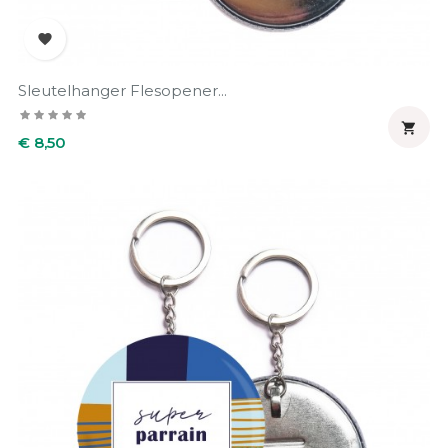

Sleutelhanger Flesopener...

Prijs
€ 8,50