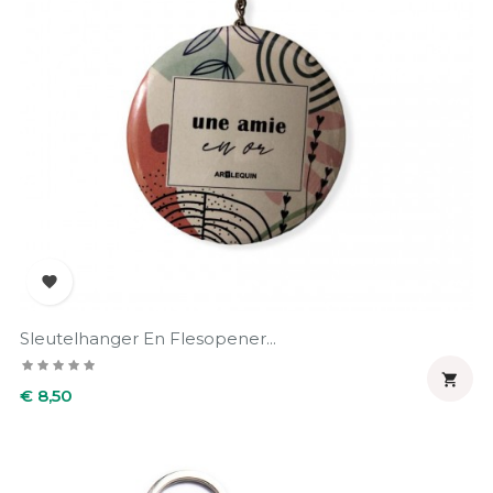

Sleutelhanger En Flesopener...

Prijs
€ 8,50