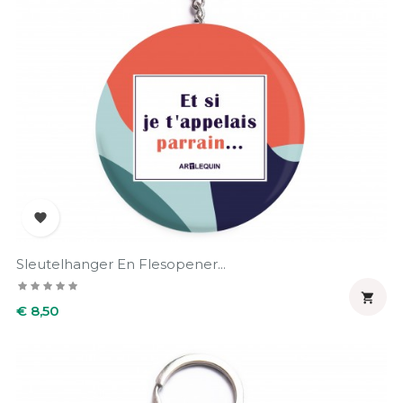

Sleutelhanger En Flesopener...

Prijs
€ 8,50