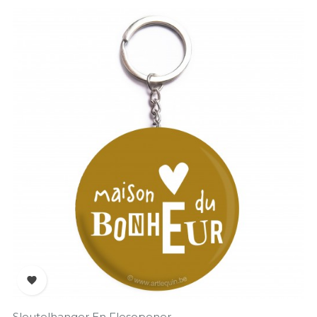

Sleutelhanger En Flesopener...