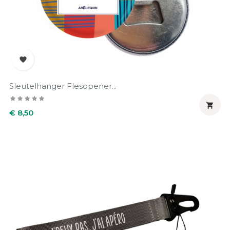

Sleutelhanger Flesopener...

Prijs
€ 8,50