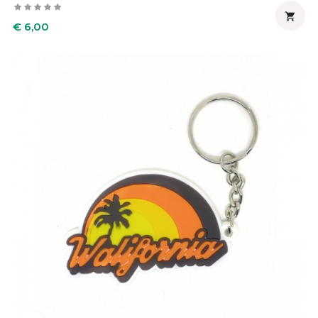

Prijs
€ 6,00