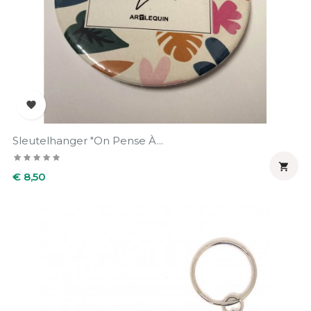

Sleutelhanger "On Pense À...

Prijs
€ 8,50