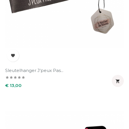

Sleutelhanger J'peux Pas...

Prijs
€ 13,00