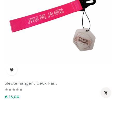

Sleutelhanger J'peux Pas...

Prijs
€ 13,00