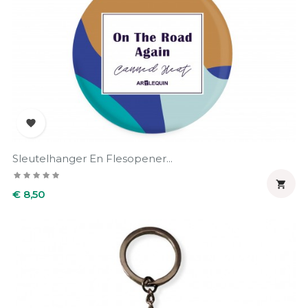

Sleutelhanger En Flesopener...

Prijs
€ 8,50