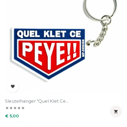

Sleutelhanger "Quel Klet Ce...

Prijs
€ 5,00