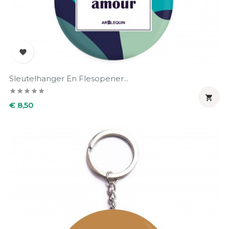

Sleutelhanger En Flesopener...

Prijs
€ 8,50