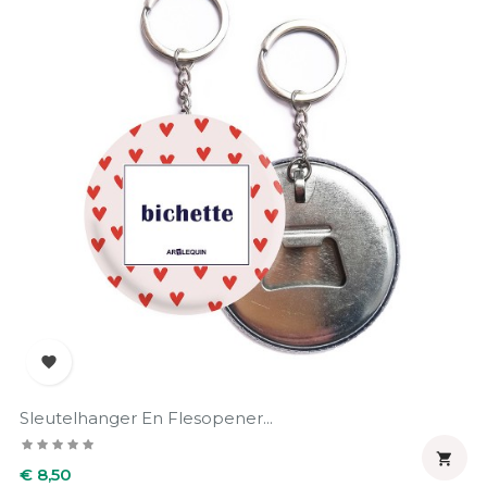

Sleutelhanger En Flesopener...

Prijs
€ 8,50