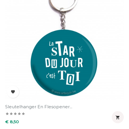

Sleutelhanger En Flesopener...

Prijs
€ 8,50