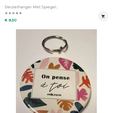
Sleutelhanger Met Spiegel...

Prijs
€ 8,50