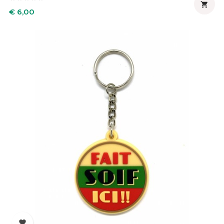

Prijs
€ 6,00
