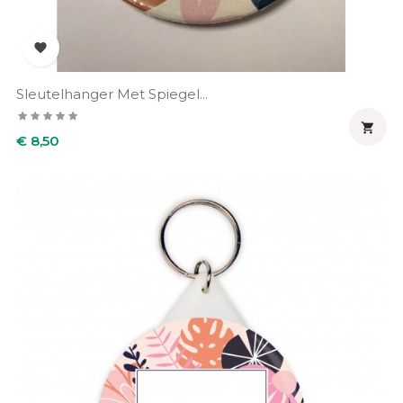

Sleutelhanger Met Spiegel...

Prijs
€ 8,50