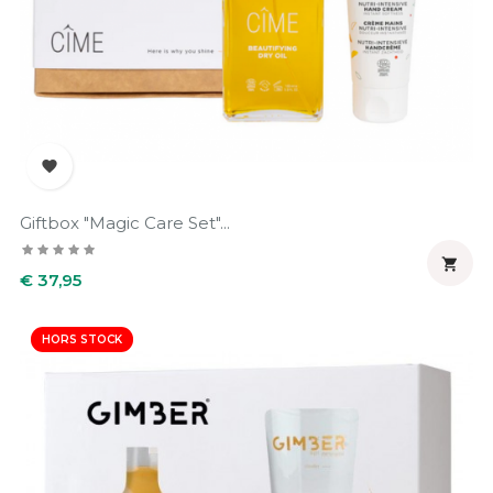

Giftbox "Magic Care Set"...

Prijs
€ 37,95
HORS STOCK