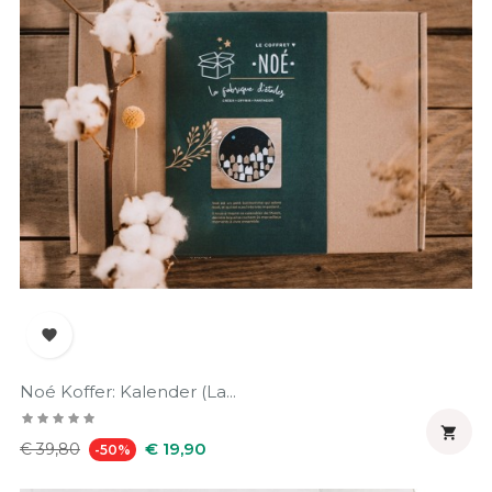

Noé Koffer: Kalender (La...

Normale
Prijs
€ 19,90
€ 39,80
-50%
prijs