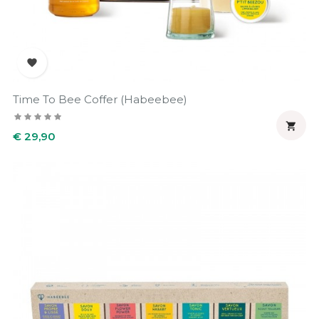

Time To Bee Coffer (Habeebee)

Prijs
€ 29,90