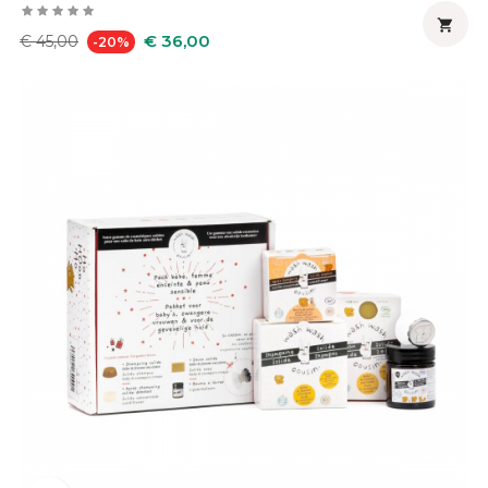

Normale
Prijs
€ 36,00
€ 45,00
-20%
prijs