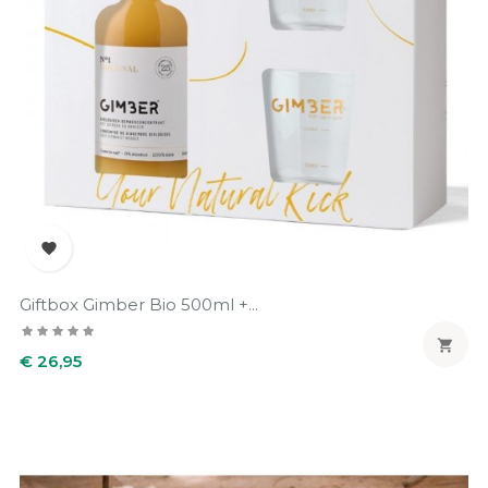

Giftbox Gimber Bio 500ml +...

Prijs
€ 26,95