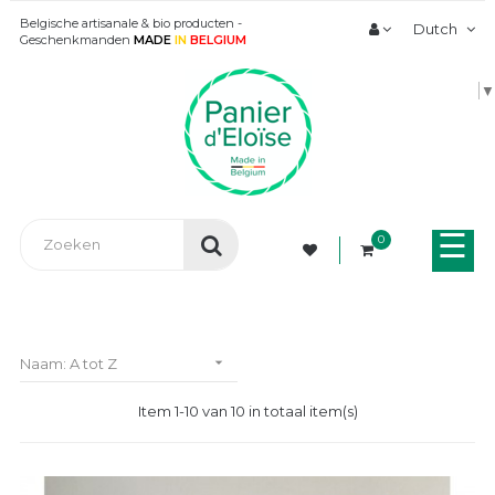
Belgische artisanale & bio producten -
Dutch
Geschenkmanden
MADE
IN
BELGIUM
▼
Tog
☰
0
nav

Naam: A tot Z
Item 1-10 van 10 in totaal item(s)