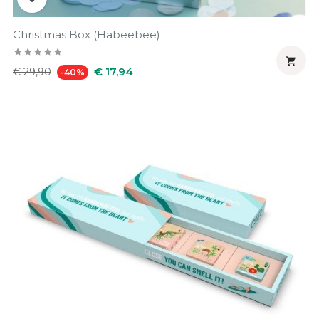
Christmas Box (Habeebee)

Normale
Prijs
€ 17,94
€ 29,90
-40%
prijs