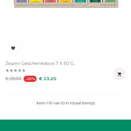

Zepen Geschenkdoos 7 X 50 G...

Normale
Prijs
€ 23,20
€ 29,00
-20%
prijs
Item 1-10 van 10 in totaal item(s)