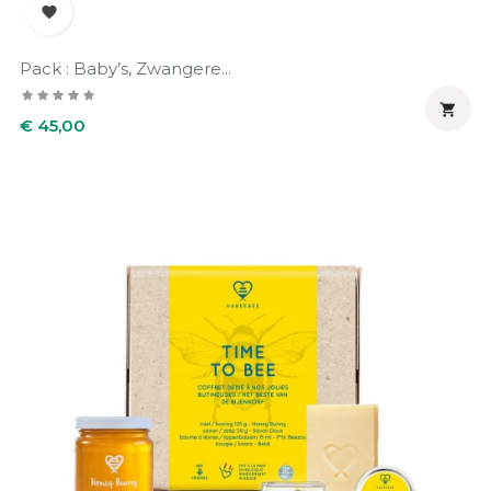

Pack : Baby’s, Zwangere...

Prijs
€ 45,00