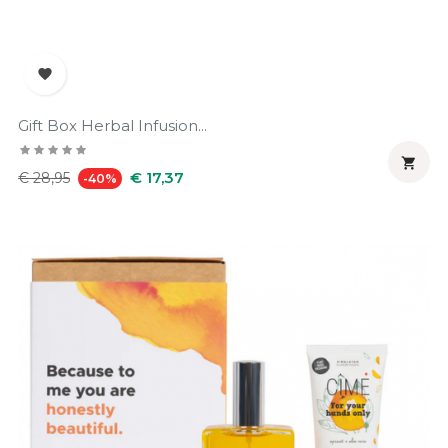

Gift Box Herbal Infusion...

Normale
Prijs
€ 17,37
€ 28,95
-40%
prijs