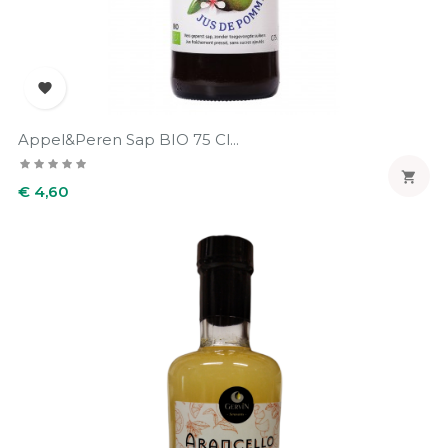

Appel&peren Sap BIO 75 Cl...

Prijs
€ 4,60