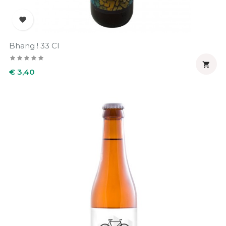

Bhang ! 33 Cl

Prijs
€ 3,40