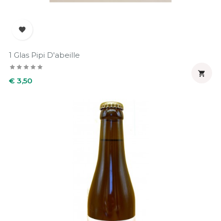

1 Glas Pipi D'abeille

Prijs
€ 3,50