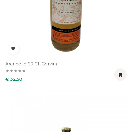

Arancello 50 Cl (Gervin)

Prijs
€ 32,50