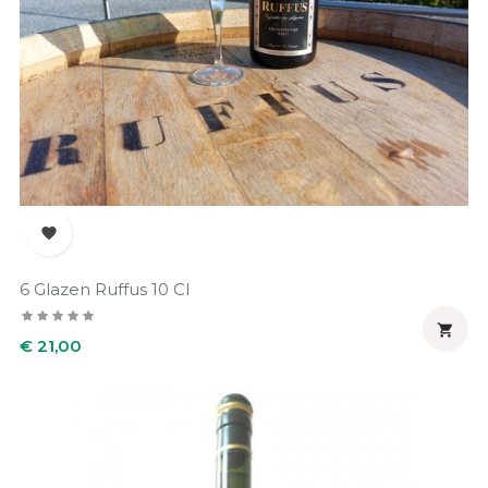

6 Glazen Ruffus 10 Cl

Prijs
€ 21,00