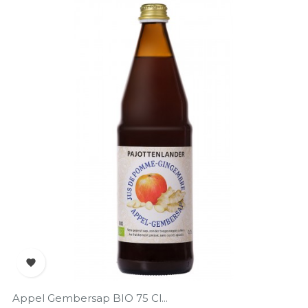

Appel Gembersap BIO 75 Cl...