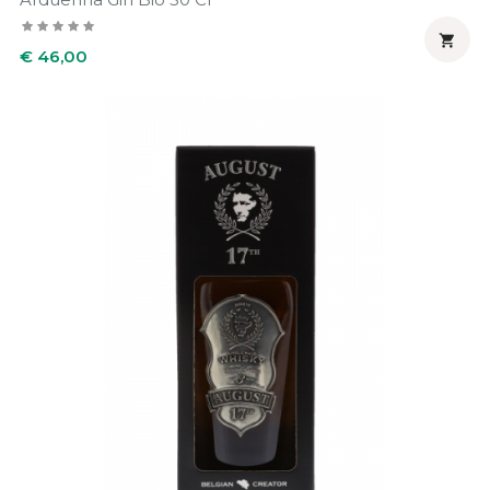

Prijs
€ 46,00