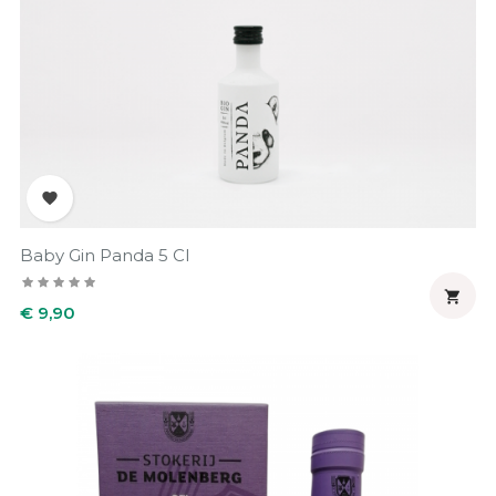

Baby Gin Panda 5 Cl

Prijs
€ 9,90