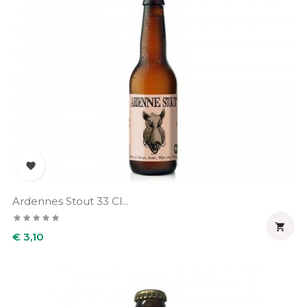

Ardennes Stout 33 Cl...

Prijs
€ 3,10