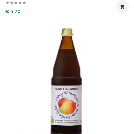

Prijs
€ 4,70