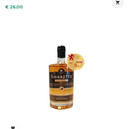

Prijs
€ 26,00
