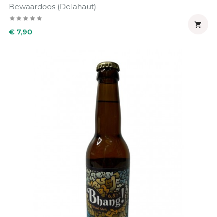
Bewaardoos (Delahaut)

Prijs
€ 7,90