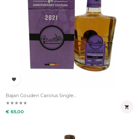

Bajan Gouden Carolus Single...

Prijs
€ 65,00