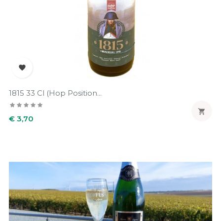

1815 33 Cl (Hop Position...

Prijs
€ 3,70