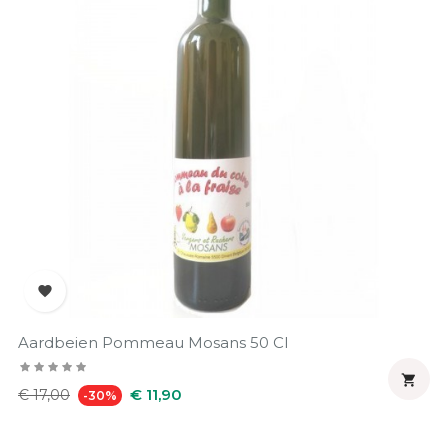

Aardbeien Pommeau Mosans 50 Cl

Normale
Prijs
€ 11,90
€ 17,00
-30%
prijs