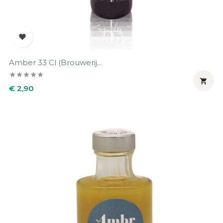

Amber 33 Cl (Brouwerij...

Prijs
€ 2,90