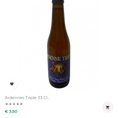

Ardennes Triple 33 Cl...

Prijs
€ 3,50