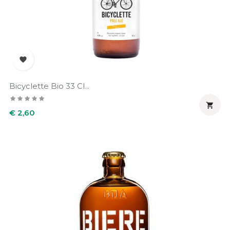

Bicyclette Bio 33 Cl...

Prijs
€ 2,60