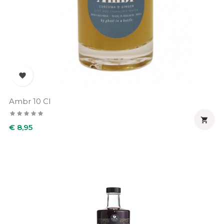

Ambr 10 Cl

Prijs
€ 8,95