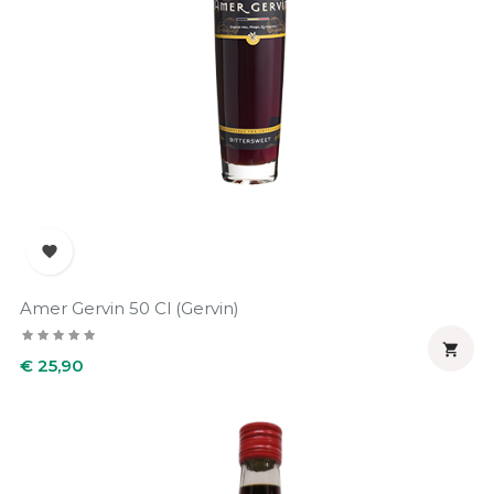

Amer Gervin 50 Cl (Gervin)

Prijs
€ 25,90