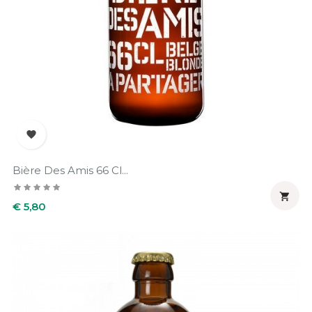

Bière Des Amis 66 Cl...

Prijs
€ 5,80