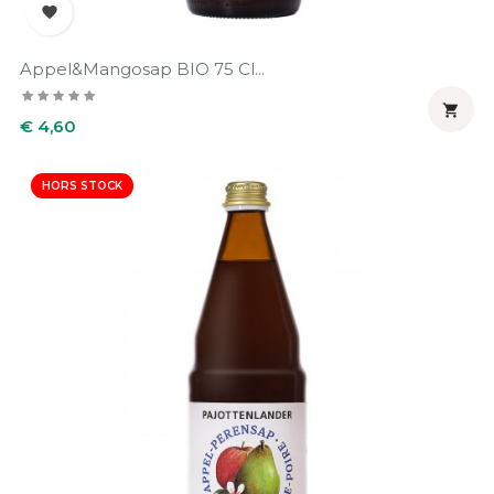

Appel&mangosap BIO 75 Cl...

Prijs
€ 4,60
HORS STOCK