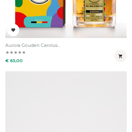

Aurora Gouden Carolus...

Prijs
€ 65,00