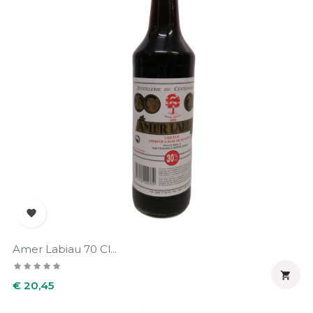

Amer Labiau 70 Cl...

Prijs
€ 20,45