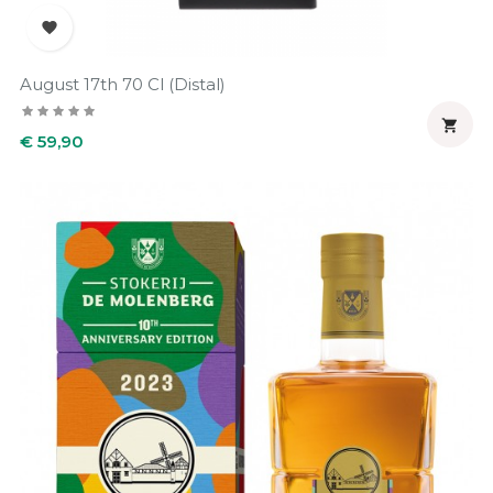

August 17th 70 Cl (Distal)

Prijs
€ 59,90