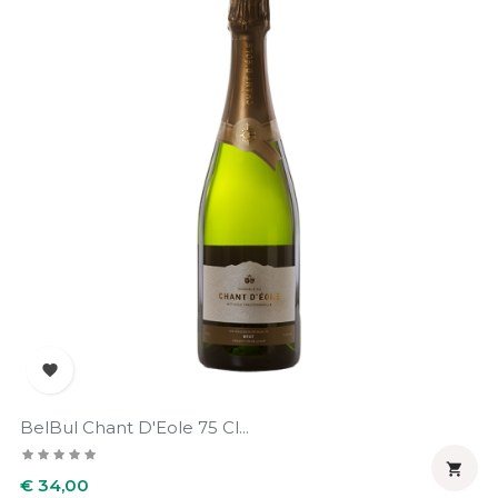

BelBul Chant D'Eole 75 Cl...

Prijs
€ 34,00