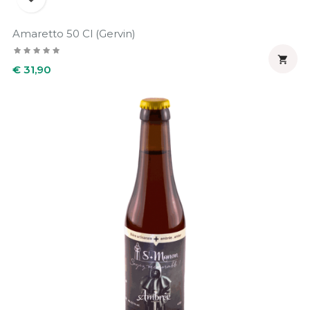
Amaretto 50 Cl (Gervin)

Prijs
€ 31,90