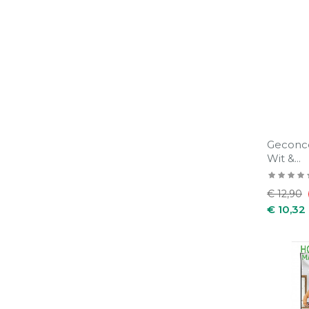
Geconc
Wit &...
Normale
€ 12,90
prijs
€ 10,32