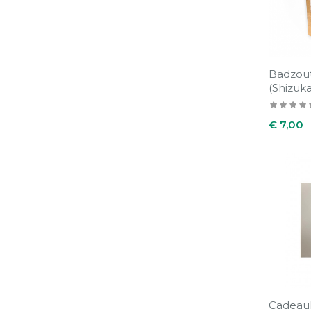
Badzout
(Shizuka
Prijs
€ 7,00
Cadeauk