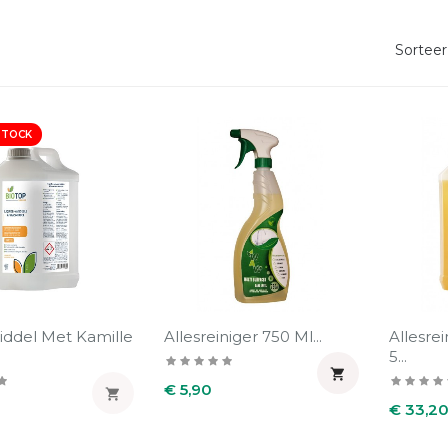
Sorteer
STOCK
ddel Met Kamille
Allesreiniger 750 Ml...
Allesre
5...

Prijs
€ 5,90

Prijs
€ 33,2