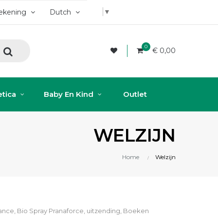
▼
rekening
Dutch
0
€ 0,00
tica
Baby En Kind
Outlet
WELZIJN
Home
Welzijn
sance, Bio Spray Pranaforce, uitzending, Boeken