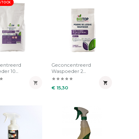
STOCK
entreerd
Geconcentreerd
er 10...
Waspoeder 2...


Prijs
0
€ 15,30