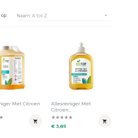
 op:
Naam: A tot Z

iniger Met Citroen
Allesreiniger Met
Citroen...


Prijs
0
€ 3,89