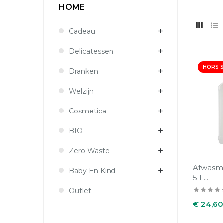
HOME
Cadeau
Delicatessen
HORS 
Dranken
Welzijn
Cosmetica
BIO
Zero Waste
Afwasmi
Baby En Kind
5 L...
Outlet
Prijs
€ 24,60