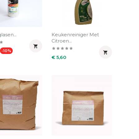
lasen...
Keukenreiniger Met
Citroen...

e
Prijs
-10%

Prijs
€ 5,60