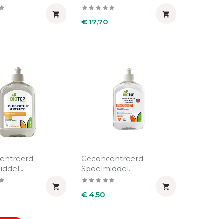


Prijs
€ 17,70
entreerd
Geconcentreerd
ddel...
Spoelmiddel...


Prijs
€ 4,50