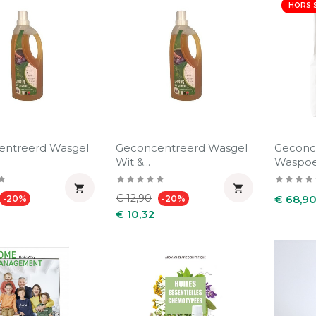
HORS 
entreerd Wasgel
Geconcentreerd Wasgel
Geconc
Wit &...
Waspoed


Prijs
Normale
Prijs
Prijs
€ 12,90
€ 68,9
-20%
-20%
prijs
€ 10,32