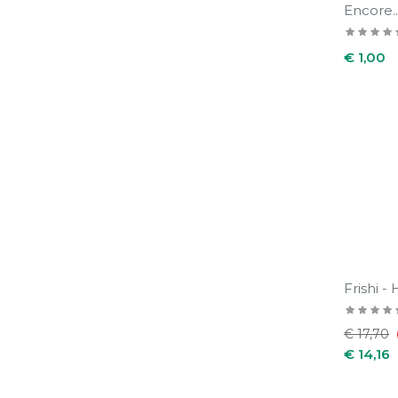
Encore..
Prijs
€ 1,00
Frishi - 
Normale
€ 17,70
prijs
€ 14,16