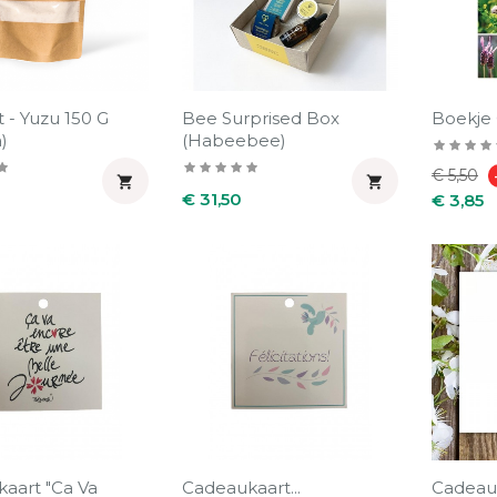
 - Yuzu 150 G
Bee Surprised Box
Boekje 
)
(Habeebee)
Normal
€ 5,50


Prijs
prijs
€ 31,50
€ 3,85
aart "Ca Va
Cadeaukaart...
Cadeauka