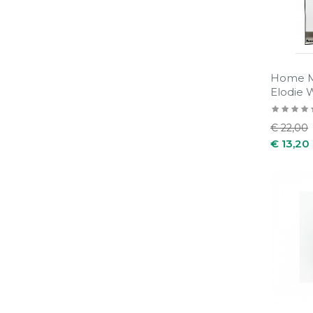
Home M
Elodie 
Normale
€ 22,00
prijs
€ 13,20