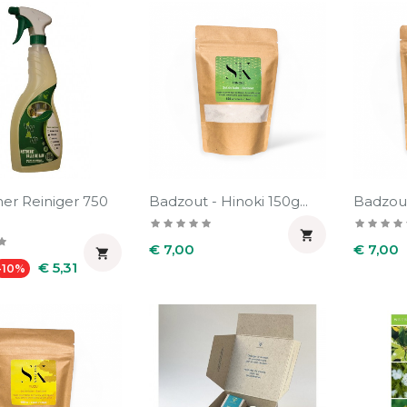
r Reiniger 750
Badzout - Hinoki 150g...
Badzout

Prijs
Prijs
€ 7,00
€ 7,00

Prijs
€ 5,31
-10%