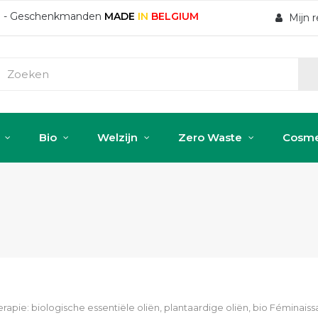
ten - Geschenkmanden
MADE
IN
BELGIUM
Mijn 
Bio
Welzijn
Zero Waste
Cosme
apie: biologische essentiële oliën, plantaardige oliën, bio Féminais