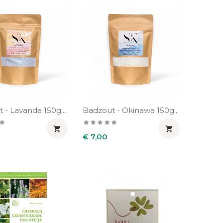
 - Lavanda 150g...
Badzout - Okinawa 150g...


Prijs
€ 7,00