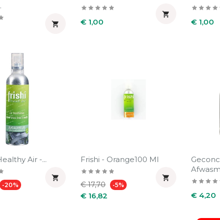
.

Prijs
Prijs
€ 1,00
€ 1,00

Healthy Air -...
Frishi - Orange100 Ml
Geconc
Afwasmi


Prijs
Normale
Prijs
€ 17,70
-20%
-5%
Prijs
prijs
€ 4,20
€ 16,82