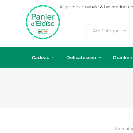
Belgische artisanale & bio produc
Alle Categorieën
keyboard_arrow_down
Cadeau
Delicatessen
Dranken
Aromather