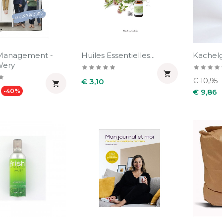
anagement -
Huiles Essentielles...
Kachelg
Wery

Prijs
Normal
€ 10,95
€ 3,10

Prijs
prijs
-40%
€ 9,86