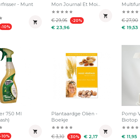
frisser - Munt
Mon Journal Et Moi...
Multifun

Normale
Prijs
Normal
€ 29,95
€ 27,90
-20%

Prijs
prijs
prijs
-10%
€ 23,96
€ 19,53
er 750 Ml
Plantaardge Oliën -
Pomp V
ash)
Boekje
Biotop


Prijs
Normale
Prijs
Prijs
€ 2,17
€ 11,95
-10%
€ 3,10
-30%