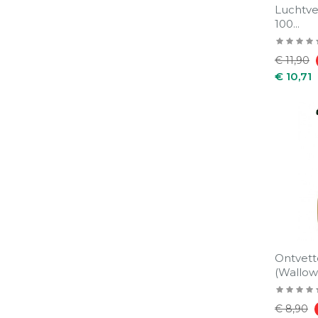
Luchtver
100...
Normale
€ 11,90
prijs
€ 10,71
Ontvett
(Wallow
Normale
€ 8,90