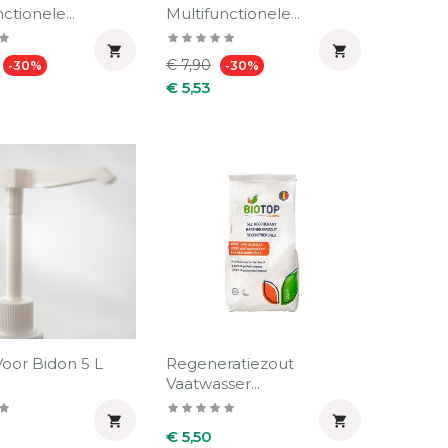
ctionele...
Multifunctionele...


e
Prijs
Normale
Prijs
€ 7,90
-30%
-30%
prijs
€ 5,53
oor Bidon 5 L
Regeneratiezout
Vaatwasser...


Prijs
€ 5,50