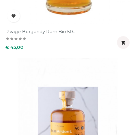

Rivage Burgundy Rum Bio 50...

Prijs
€ 45,00