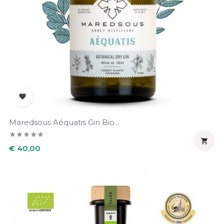

Maredsous Aéquatis Gin Bio...

Prijs
€ 40,00