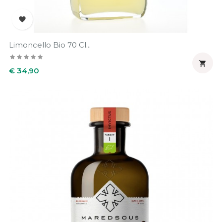

Limoncello Bio 70 Cl...

Prijs
€ 34,90