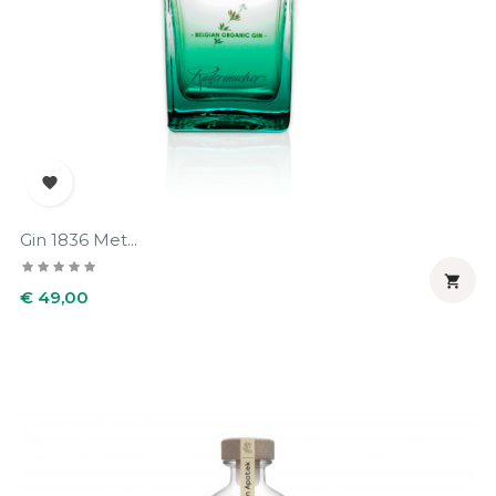

Gin 1836 Met...

Prijs
€ 49,00