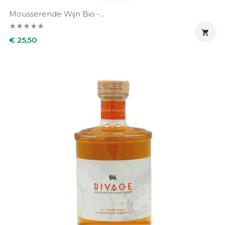
Mousserende Wijn Bio -...

Prijs
€ 25,50