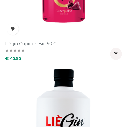

Liègin Cupidon Bio 50 Cl...

Prijs
€ 45,95