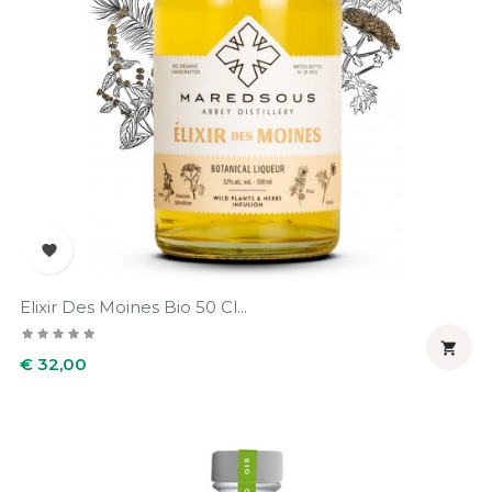

Elixir Des Moines Bio 50 Cl...

Prijs
€ 32,00