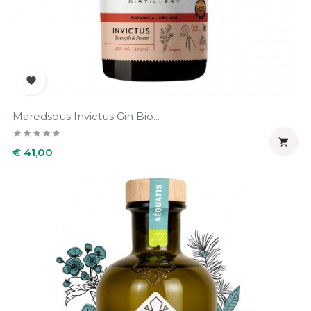

Maredsous Invictus Gin Bio...

Prijs
€ 41,00