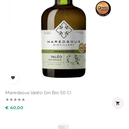

Maredsous Valéo Gin Bio 50 Cl

Prijs
€ 40,00