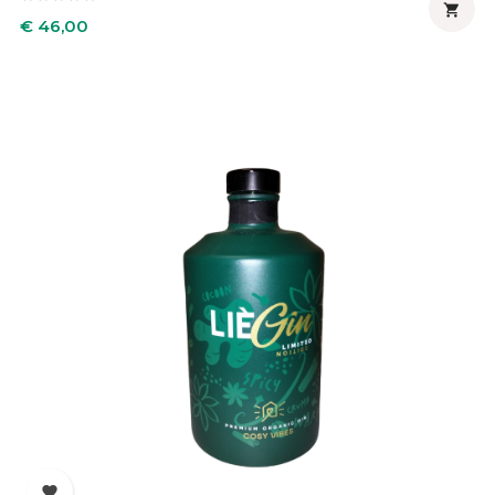

Prijs
€ 46,00
