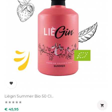

Liègin Summer Bio 50 Cl...

Prijs
€ 45,95