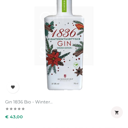

Gin 1836 Bio - Winter...

Prijs
€ 43,00