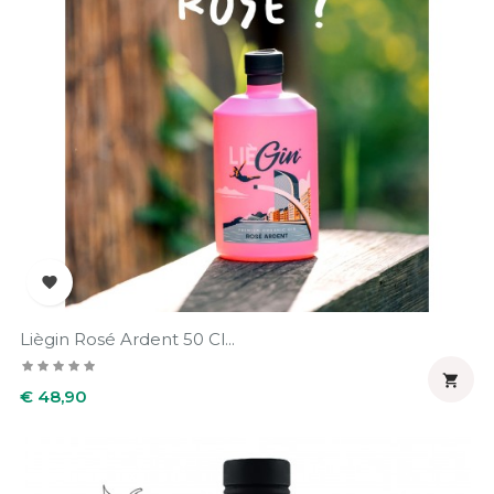

Liègin Rosé Ardent 50 Cl...

Prijs
€ 48,90