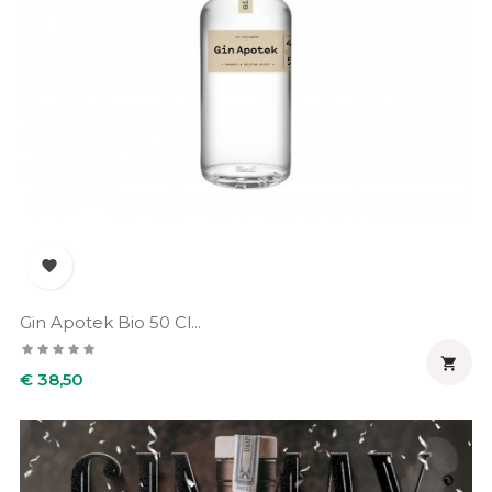

Gin Apotek Bio 50 Cl...

Prijs
€ 38,50