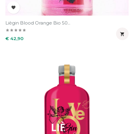

Liègin Blood Orange Bio 50...

Prijs
€ 42,90