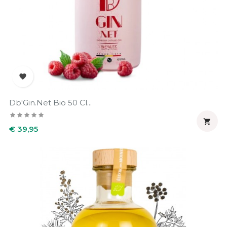

Db'Gin.net Bio 50 Cl...

Prijs
€ 39,95