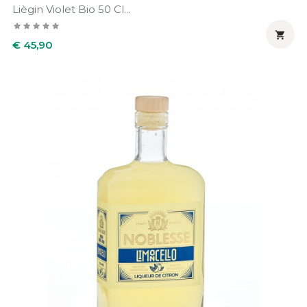
Liègin Violet Bio 50 Cl...

Prijs
€ 45,90