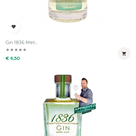

Gin 1836 Met...

Prijs
€ 6,50