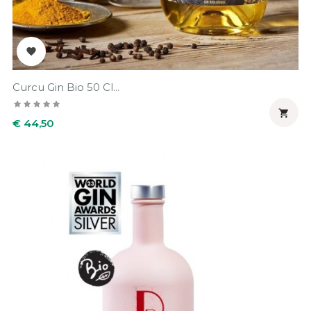

Curcu Gin Bio 50 Cl...

Prijs
€ 44,50