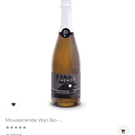

Mousserende Wijn Bio -...

Prijs