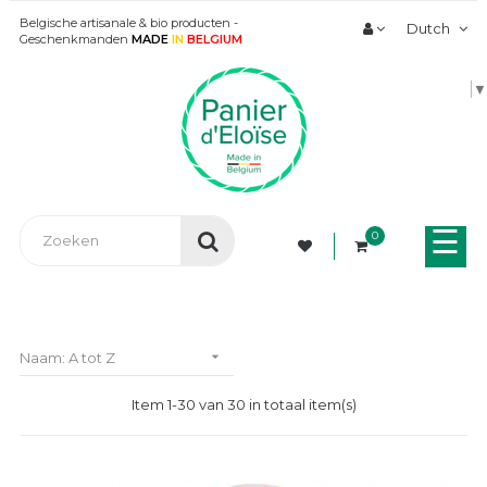
Belgische artisanale & bio producten -
Dutch
Geschenkmanden
MADE
IN
BELGIUM
▼
Tog
☰
0
nav

Naam: A tot Z
Item 1-30 van 30 in totaal item(s)