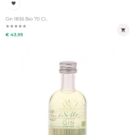

Gin 1836 Bio 70 Cl...

Prijs
€ 43,95