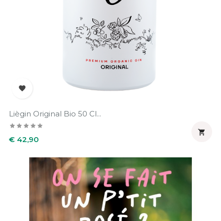

Liègin Original Bio 50 Cl...

Prijs
€ 42,90