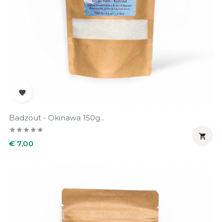

Badzout - Okinawa 150g...

Prijs
€ 7,00