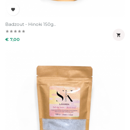

Badzout - Hinoki 150g...

Prijs
€ 7,00