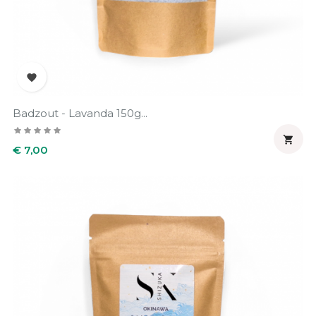

Badzout - Lavanda 150g...

Prijs
€ 7,00