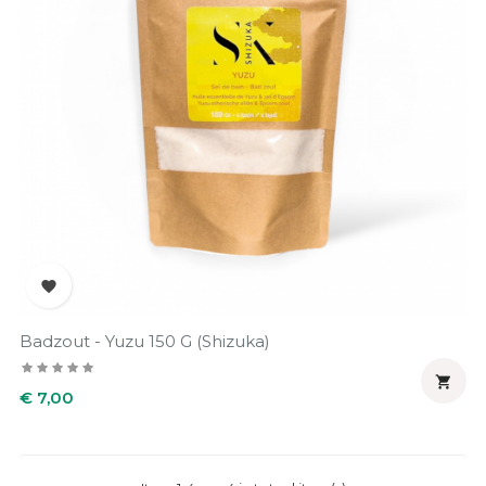

Badzout - Yuzu 150 G (Shizuka)

Prijs
€ 7,00