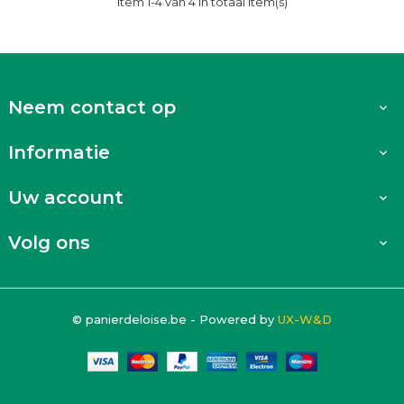
Item 1-4 van 4 in totaal item(s)
Neem contact op

Informatie

Uw account

Volg ons

© panierdeloise.be - Powered by
UX-W&D