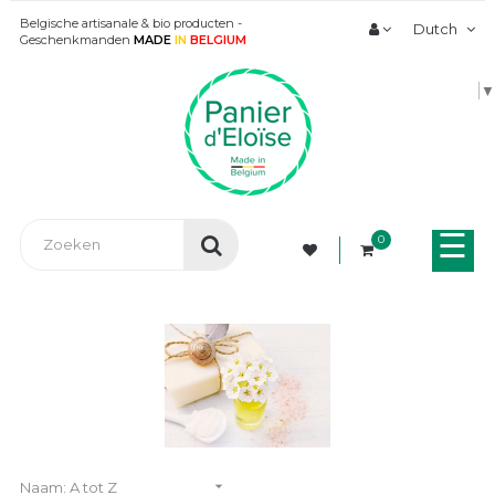
Belgische artisanale & bio producten -
Dutch
Geschenkmanden
MADE
IN
BELGIUM
▼
Tog
☰
0
nav

Naam: A tot Z