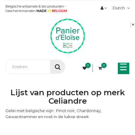
Belgische artisanale & bio producten -
Dutch
Geschenkmanden
MADE
IN
BELGIUM
▼
Tog
☰
0
0
nav
Lijst van producten op merk
Celiandre
Gelei met belgische wijn : Pinot noir, Chardonnay,
Gewarztraminer en rosé in de luikse streek