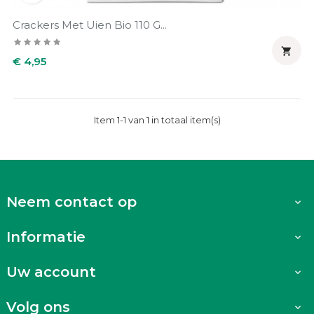
Crackers Met Uien Bio 110 G...

Prijs
€ 4,95
Item 1-1 van 1 in totaal item(s)
Neem contact op

Informatie

Uw account

Volg ons
