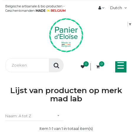
Belgische artisanale & bio producten -
Dutch
Geschenkmanden
MADE
IN
BELGIUM
▼
Tog
☰
0
0
nav
Lijst van producten op merk
mad lab

Naam: A tot Z
Item 1-1 van 1 in totaal item(s)