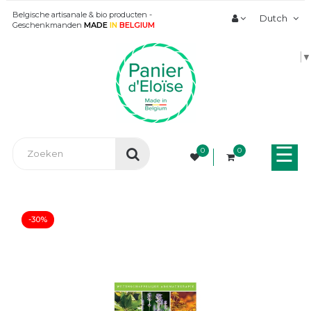
Belgische artisanale & bio producten -
Dutch
Geschenkmanden
MADE
IN
BELGIUM
▼
Tog
☰
0
0
nav
-30%