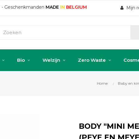
ten - Geschenkmanden
MADE
IN
BELGIUM
Mijn 
Bio
Welzijn
Zero Waste
Cosme
Home
Baby en ki
BODY "MINI M
(PEYE EN MEYE