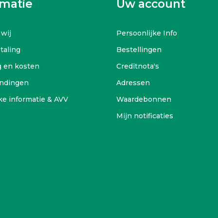
rmatie
Uw account
 wij
Persoonlijke Info
etaling
Bestellingen
g en kosten
Creditnota's
ndingen
Adressen
ke informatie & AVV
Waardebonnen
Mijn notificaties