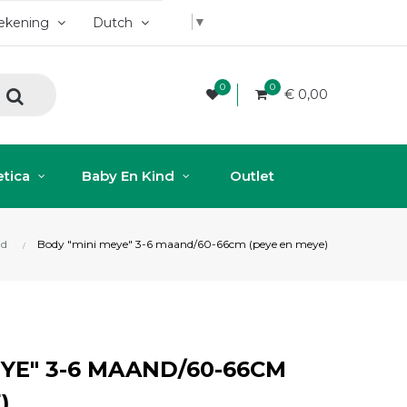
▼
rekening
Dutch
0
0
€ 0,00
tica
Baby En Kind
Outlet
nd
Body "mini meye" 3-6 maand/60-66cm (peye en meye)
EYE" 3-6 MAAND/60-66CM
)