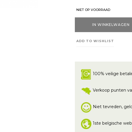
NIET OP VOORRAAD
IN WINKELWAGEN
ADD TO WISHLIST
100% veilige betal
Verkoop punten va
Niet tevreden, geld
1ste belgische we