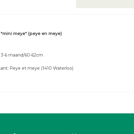
"mini meye" (peye en meye)
 3-6 maand/60-62cm
kant: Peye et meye (1410 Waterloo)