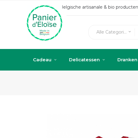
Belgische artisanale & bio produc
Alle Categorieën
keyboard_arrow_down
Cadeau
Delicatessen
Dranken