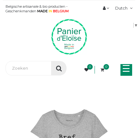
Belgische artisanale & bio producten -
Dutch
Geschenkmanden
MADE
IN
BELGIUM
▼
Tog
☰
0
0
nav