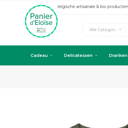
Belgische artisanale & bio produc
Alle Categorieën
keyboard_arrow_down
Cadeau
Delicatessen
Dranken