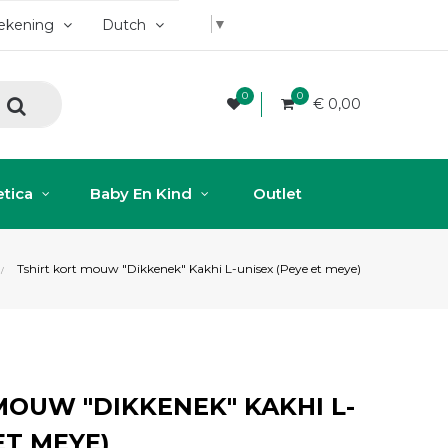
▼
rekening
Dutch
0
0
€ 0,00
tica
Baby En Kind
Outlet
Tshirt kort mouw "Dikkenek" Kakhi L-unisex (Peye et meye)
MOUW "DIKKENEK" KAKHI L-
ET MEYE)