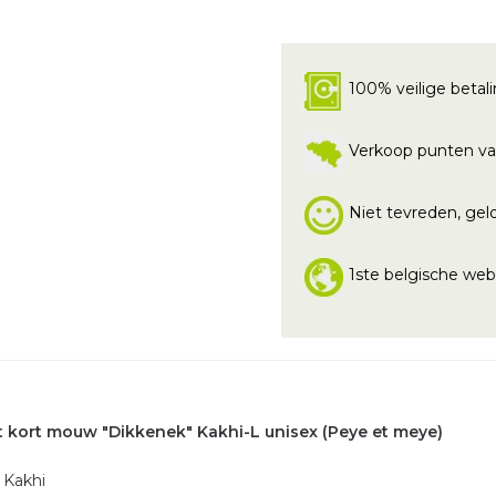
100% veilige betal
Verkoop punten va
Niet tevreden, geld
1ste belgische we
t kort mouw "Dikkenek" Kakhi-L unisex (Peye et meye)
: Kakhi