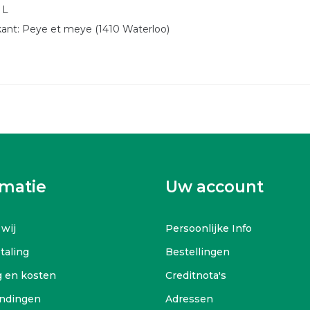
 L
kant: Peye et meye (1410 Waterloo)
rmatie
Uw account
 wij
Persoonlijke Info
etaling
Bestellingen
g en kosten
Creditnota's
ndingen
Adressen