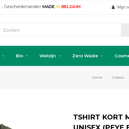
ten - Geschenkmanden
MADE
IN
BELGIUM
Mijn 
Bio
Welzijn
Zero Waste
Cosme
Home
Cadeau
TSHIRT KORT 
UNISEX (PEYE 