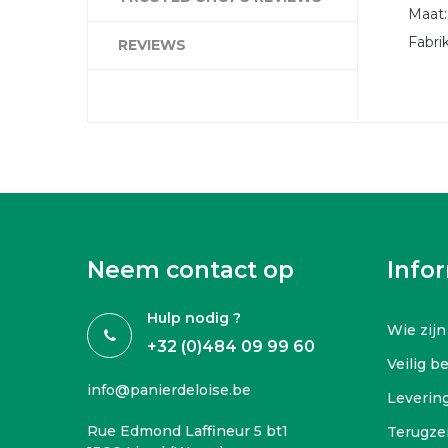
Maat:
Fabri
REVIEWS
Neem contact op
Info
Hulp nodig ?
Wie zijn
+32 (0)484 09 99 60
Veilig b
info@panierdeloise.be
Leverin
Rue Edmond Laffineur 5 bt1
Terugze