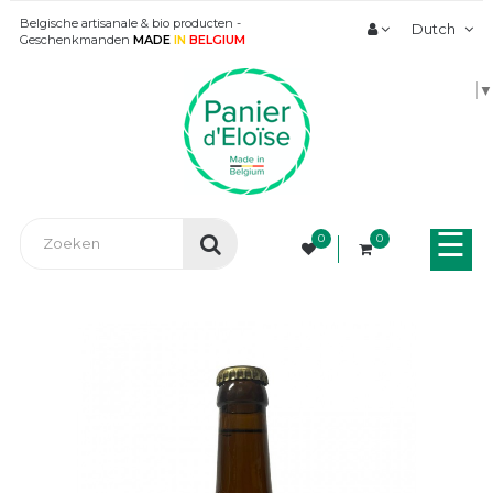
Belgische artisanale & bio producten -
Dutch
Geschenkmanden
MADE
IN
BELGIUM
▼
Tog
☰
0
0
nav