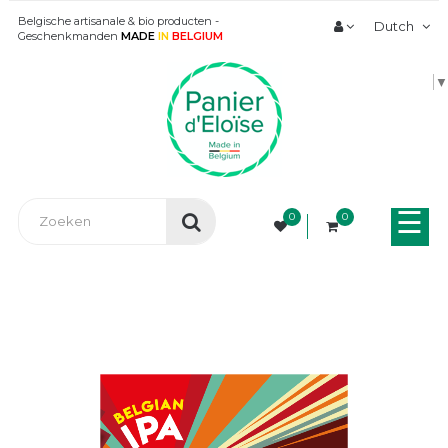
Belgische artisanale & bio producten -
Dutch
Geschenkmanden
MADE
IN
BELGIUM
▼
Tog
☰
0
0
nav