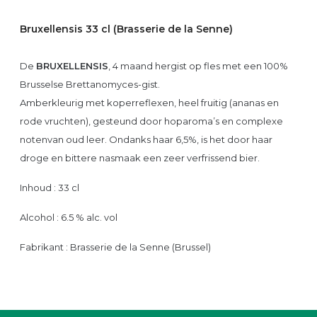
Bruxellensis 33 cl (Brasserie de la Senne)
De
BRUXELLENSIS
, 4 maand hergist op fles met een 100%
Brusselse Brettanomyces-gist.
Amberkleurig met koperreflexen, heel fruitig (ananas en
rode vruchten), gesteund door hoparoma’s en complexe
notenvan oud leer. Ondanks haar 6,5%, is het door haar
droge en bittere nasmaak een zeer verfrissend bier.
Inhoud : 33 cl
Alcohol : 6.5 % alc. vol
Fabrikant : Brasserie de la Senne (Brussel)