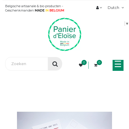
Belgische artisanale & bio producten -
Dutch
Geschenkmanden
MADE
IN
BELGIUM
▼
Tog
☰
0
0
nav