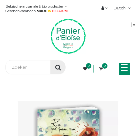
Belgische artisanale & bio producten -
Dutch
Geschenkmanden
MADE
IN
BELGIUM
▼
Tog
☰
0
0
nav