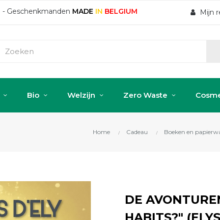
ten - Geschenkmanden
MADE
IN
BELGIUM
Mijn 
Bio
Welzijn
Zero Waste
Cosme
Home
Cadeau
Boeken en papierw
DE AVONTUREN
HABITS?" (ELY