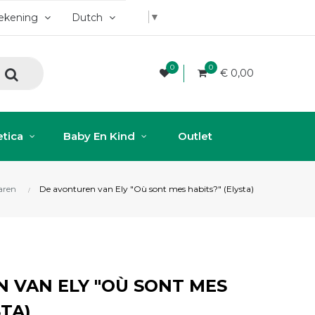
▼
rekening
Dutch
0
0
€ 0,00
tica
Baby En Kind
Outlet
aren
De avonturen van Ely "Où sont mes habits?" (Elysta)
 VAN ELY "OÙ SONT MES
STA)