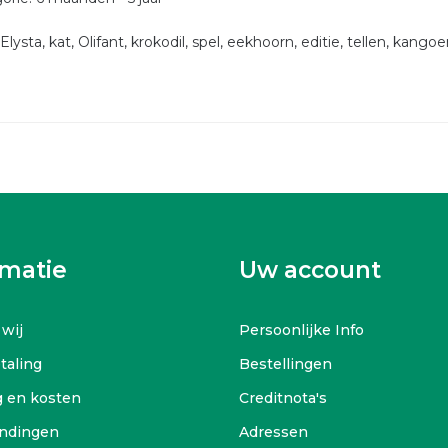
Elysta, kat, Olifant, krokodil, spel, eekhoorn, editie, tellen, kango
rmatie
Uw account
 wij
Persoonlijke Info
etaling
Bestellingen
g en kosten
Creditnota's
ndingen
Adressen