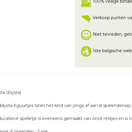
100% veilige betal
Verkoop punten va
Niet tevreden, geld
1ste belgische we
ta (Elysta)
dysta-figuurtjes laten het kind van jongs af aan al spelenderwijs 
ducatieve spelletje is eveneens gemaakt van onze restjes en is mi
orie: 6 maanden - 5 jaar