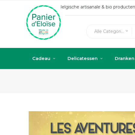
Belgische artisanale & bio produc
Alle Categorieën
keyboard_arrow_down
Cadeau
Delicatessen
Dranken