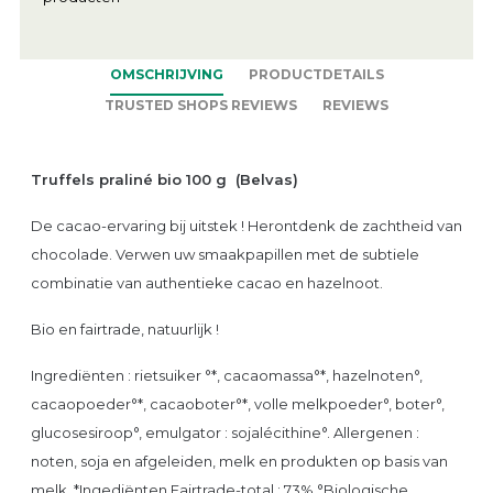
OMSCHRIJVING
PRODUCTDETAILS
TRUSTED SHOPS REVIEWS
REVIEWS
Truffels praliné bio 100 g (Belvas)
De cacao-ervaring bij uitstek ! Herontdenk de zachtheid van
chocolade. Verwen uw smaakpapillen met de subtiele
combinatie van authentieke cacao en hazelnoot.
Bio en fairtrade, natuurlijk !
Ingrediënten : rietsuiker °*, cacaomassa°*, hazelnoten°,
cacaopoeder°*, cacaoboter°*, volle melkpoeder°, boter°,
glucosesiroop°, emulgator : sojalécithine°. Allergenen :
noten, soja en afgeleiden, melk en produkten op basis van
melk. *Ingediënten Fairtrade-total : 73% °Biologische