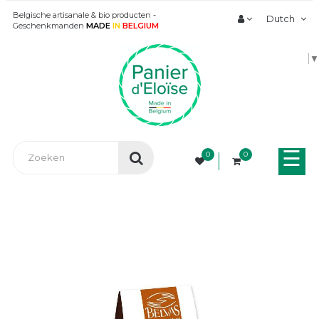
Belgische artisanale & bio producten -
Dutch
Geschenkmanden
MADE
IN
BELGIUM
▼
Tog
☰
0
0
nav