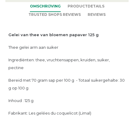
OMSCHRIJVING
PRODUCTDETAILS
TRUSTED SHOPS REVIEWS
REVIEWS
Gelei van thee van bloemen papaver 125 g
Thee gelei arm aan suiker
Ingrediënten: thee, vruchtensappen, kruiden, suiker,
pectine
Bereid met 70 gram sap per 100 g - Totaal suikergehalte: 30
g op 100 g
Inhoud : 125 g
Fabrikant: Les gelées du coquelicot (Limal)