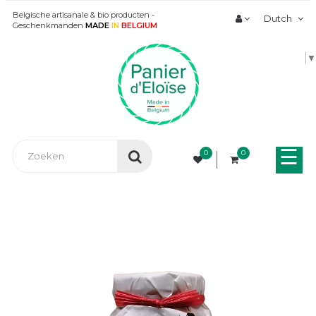
Belgische artisanale & bio producten -
Dutch
Geschenkmanden
MADE
IN
BELGIUM
▼
Tog
☰
0
0
nav