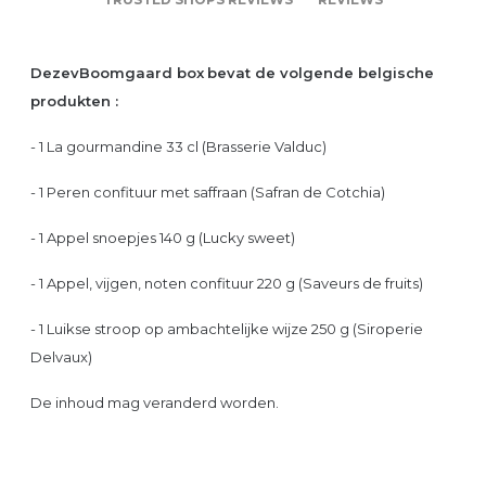
DezevBoomgaard box
bevat de volgende belgische
produkten :
- 1 La gourmandine 33 cl (Brasserie Valduc)
- 1 Peren confituur met saffraan (Safran de Cotchia)
- 1 Appel snoepjes 140 g (Lucky sweet)
- 1 Appel, vijgen, noten confituur 220 g (Saveurs de fruits)
- 1 Luikse stroop op ambachtelijke wijze 250 g (Siroperie
Delvaux)
De inhoud mag veranderd worden.