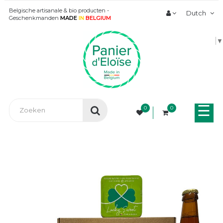
Belgische artisanale & bio producten -
Dutch
Geschenkmanden
MADE
IN
BELGIUM
▼
Tog
☰
0
0
nav