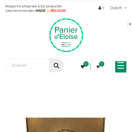
Belgische artisanale & bio producten -
Dutch
Geschenkmanden
MADE
IN
BELGIUM
▼
Tog
☰
0
0
nav