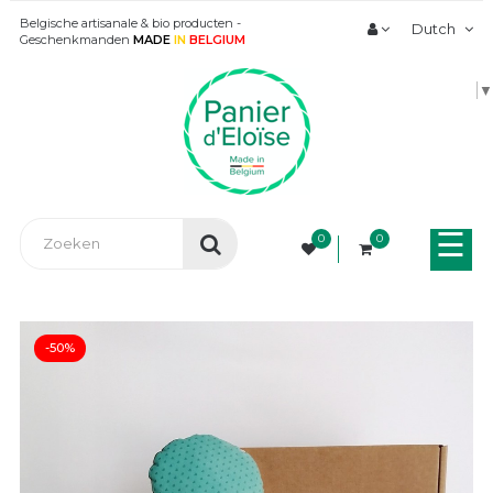
Belgische artisanale & bio producten -
Dutch
Geschenkmanden
MADE
IN
BELGIUM
▼
Tog
☰
0
0
nav
-50%