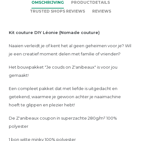
OMSCHRIJVING
PRODUCTDETAILS
TRUSTED SHOPS REVIEWS
REVIEWS
Kit couture DIY Léonie (Nomade couture)
Naaien verleidt je of kent het al geen geheimen voor je? Wil
je een creatief moment delen met familie of vrienden?
Het bouwpakket "Je couds on Z'anibeaux" is voor jou
gemaakt!
Een compleet pakket dat met liefde is uitgedacht en
getekend, waarmee je gewoon achter je naaimachine
hoeft te glippen en plezier hebt!
De Z'anibeaux coupon in superzachte 280g/m² 100%
polyester
1 bon witte minky 100% polyester