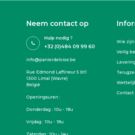
Neem contact op
Info
Hulp nodig ?
Wie zijn
+32 (0)484 09 99 60
Veilig b
info@panierdeloise.be
Leverin
Rue Edmond Laffineur 5 bt1
Terugze
1300 Limal (Wavre)
Wettelij
België
Contact
Openingsuren :
Donderdag : 10u - 18u
Vrijdag : 10u - 18u
Zaterdag : 10u - 14u