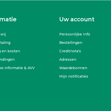
rmatie
Uw account
 wij
Persoonlijke Info
etaling
Bestellingen
g en kosten
Creditnota's
ndingen
Adressen
ke informatie & AVV
Waardebonnen
Mijn notificaties