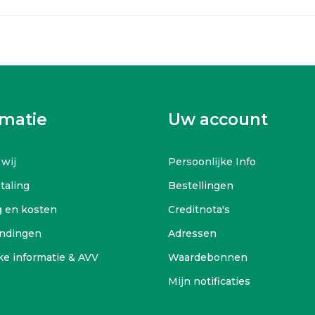
rmatie
Uw account
 wij
Persoonlijke Info
etaling
Bestellingen
g en kosten
Creditnota's
ndingen
Adressen
ke informatie & AVV
Waardebonnen
Mijn notificaties