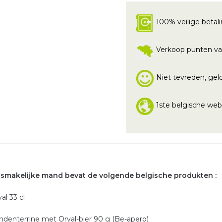
100% veilige betal
Verkoop punten va
Niet tevreden, geld
1ste belgische we
 smakelijke mand bevat
de volgende belgische produkten :
val 33 cl
endenterrine met Orval-bier 90 g (Be-apero)