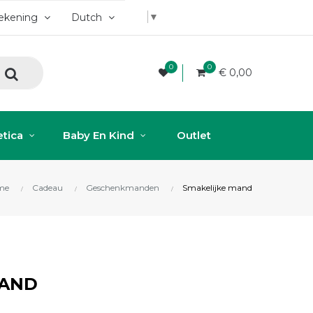
▼
rekening
Dutch
0
0
€ 0,00
tica
Baby En Kind
Outlet
me
Cadeau
Geschenkmanden
Smakelijke mand
MAND