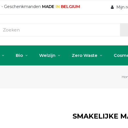
ten - Geschenkmanden
MADE
IN
BELGIUM
Mijn 
Bio
Welzijn
Zero Waste
Cosme
Ho
SMAKELIJKE 