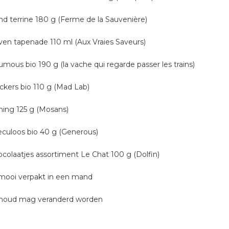
end terrine 180 g (Ferme de la Sauvenière)
lijven tapenade 110 ml (Aux Vraies Saveurs)
oumous bio 190 g (la vache qui regarde passer les trains)
rackers bio 110 g (Mad Lab)
oning 125 g (Mosans)
peculoos bio 40 g (Generous)
hocolaatjes assortiment Le Chat 100 g (Dolfin)
 mooi verpakt in een mand
nhoud mag veranderd worden