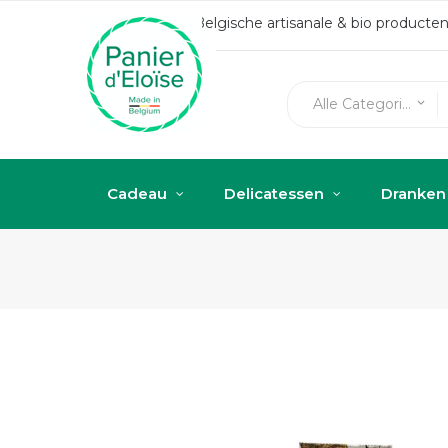
Belgische artisanale & bio produc
Alle Categorieën
keyboard_arrow_down
Cadeau
Delicatessen
Dranken