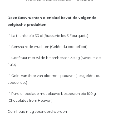
Deze Bosvruchten dienblad
bevat de volgende
belgische produkten :
- 1 La tharée bio 33 cl (Brasserie les 3 Fourquets)
- 1 Sensha rode vruchten (Gelée du coquelicot)
- 1 Confituur met wilde braambessen 320 g (Saveurs de
fruits)
- 1 Gelei van thee van bloemen papaver (Les gelées du
coquelicot)
- 1 Pure chocolade met blauwe bosbessen bio 100 g
(Chocolates from Heaven)
De inhoud mag veranderd worden