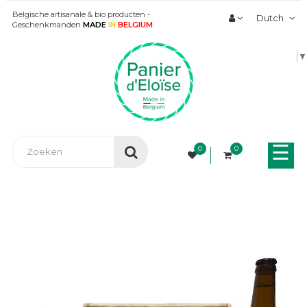
Belgische artisanale & bio producten -
Dutch
Geschenkmanden
MADE
IN
BELGIUM
▼
Tog
☰
0
0
nav