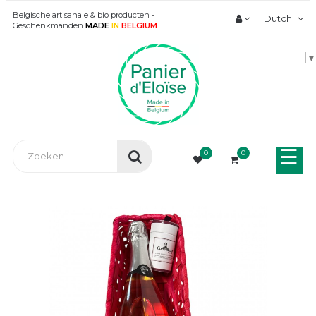
Belgische artisanale & bio producten -
Dutch
Geschenkmanden
MADE
IN
BELGIUM
▼
Tog
☰
0
0
nav