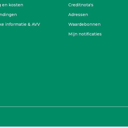
g en kosten
Creditnota's
ndingen
Adressen
ke informatie & AVV
Waardebonnen
Mijn notificaties