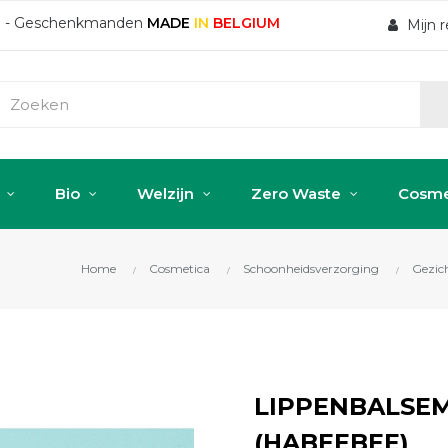
ten - Geschenkmanden
MADE
IN
BELGIUM
Mijn 
Bio
Welzijn
Zero Waste
Cosme
Home
Cosmetica
Schoonheidsverzorging
Gezic
LIPPENBALSEM 
(HABEEBEE)