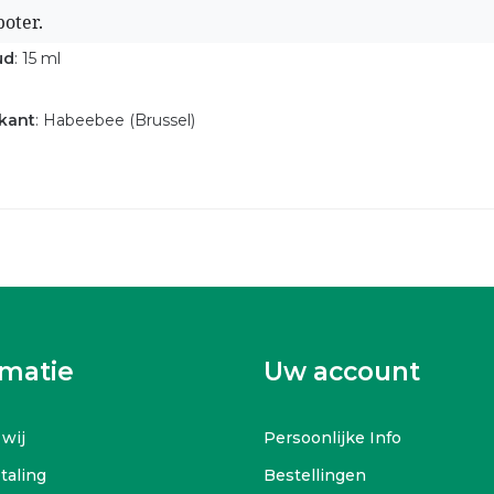
oter.
ud
: 15 ml
kant
: Habeebee (Brussel)
rmatie
Uw account
 wij
Persoonlijke Info
etaling
Bestellingen