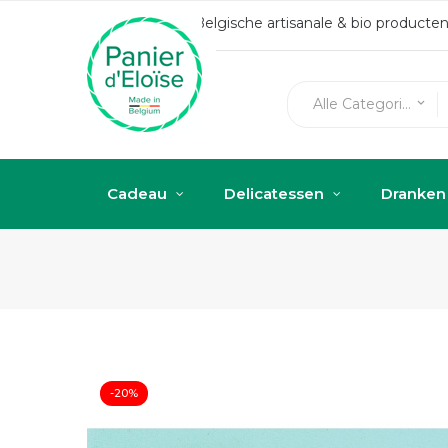
Belgische artisanale & bio produc
Alle Categorieën
keyboard_arrow_down
Cadeau
Delicatessen
Dranken
-20%