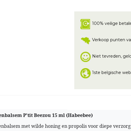
100% veilige betal
Verkoop punten va
Niet tevreden, geld
1ste belgische we
enbalsem P'tit Beezou 15 ml (Habeebee)
nbalsem met wilde honing en propolis voor diepe verzorgi