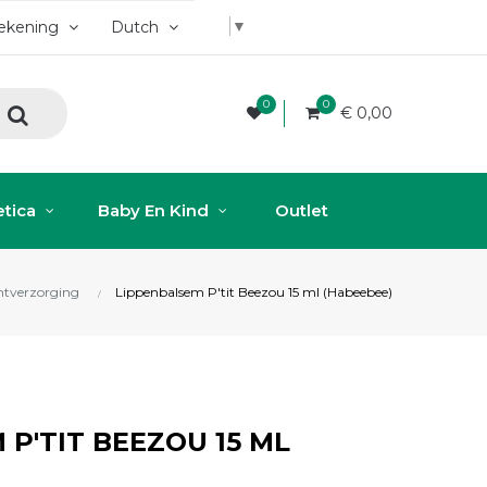
▼
rekening
Dutch
0
0
€ 0,00
tica
Baby En Kind
Outlet
htverzorging
Lippenbalsem P'tit Beezou 15 ml (Habeebee)
P'TIT BEEZOU 15 ML