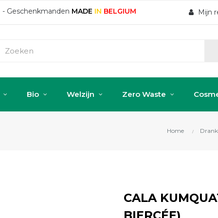
ten - Geschenkmanden
MADE
IN
BELGIUM
Mijn 
Bio
Welzijn
Zero Waste
Cosme
Home
Drank
CALA KUMQUAT 
BIERCÉE)