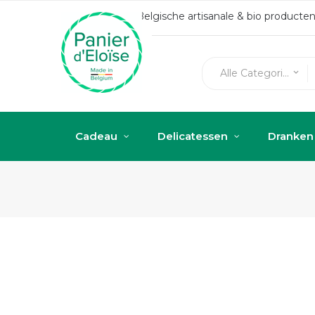
Belgische artisanale & bio produc
Alle Categorieën
keyboard_arrow_down
Cadeau
Delicatessen
Dranken