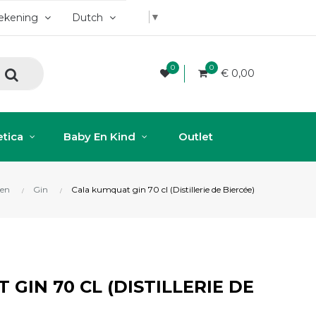
▼
rekening
Dutch
0
0
€ 0,00
tica
Baby En Kind
Outlet
en
Gin
Cala kumquat gin 70 cl (Distillerie de Biercée)
GIN 70 CL (DISTILLERIE DE