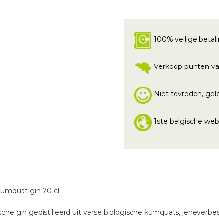
100% veilige betal
Verkoop punten va
Niet tevreden, geld
1ste belgische we
kumquat gin 70 cl
sche gin gedistilleerd uit verse biologische kumquats, jeneverb