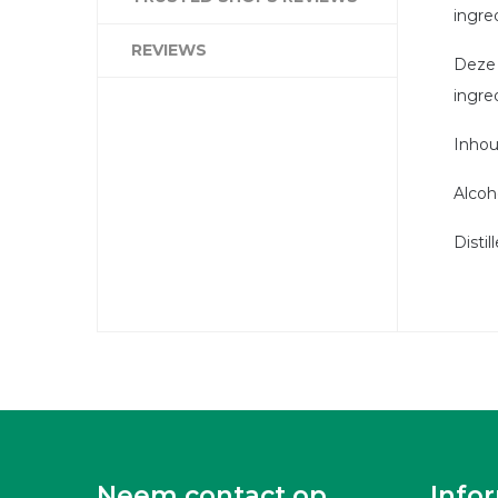
ingre
REVIEWS
Deze 
ingred
Inhou
Alcoh
Distil
Neem contact op
Info