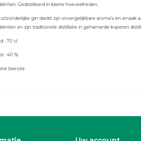
diënten. Gedistilleerd in kleine hoeveelheden.
uitzonderlijke gin dankt zijn onvergelijkbare aroma’s en smaak a
iënten en zijn traditionele distillatie in gehamerde koperen distil
d : 70 cl
ol : 40 %
lerie biercée
rmatie
Uw account