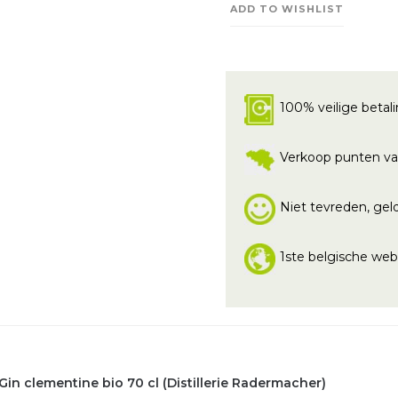
ADD TO WISHLIST
100% veilige betal
Verkoop punten va
Niet tevreden, geld
1ste belgische we
Gin clementine bio 70 cl (Distillerie Radermacher)