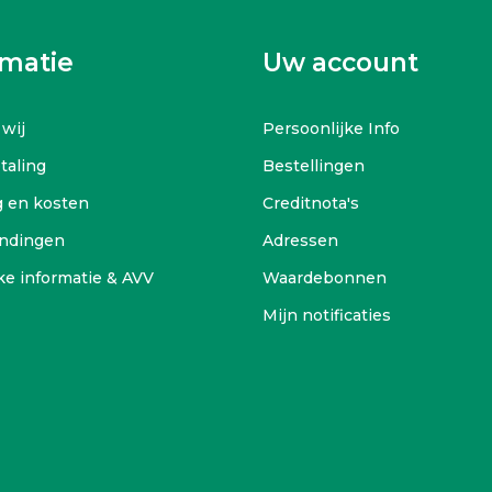
rmatie
Uw account
 wij
Persoonlijke Info
etaling
Bestellingen
g en kosten
Creditnota's
ndingen
Adressen
ke informatie & AVV
Waardebonnen
Mijn notificaties