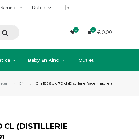
▼
rekening
Dutch
0
0
€ 0,00
tica
Baby En Kind
Outlet
nken
Gin
Gin 1836 bio 70 cl (Distillerie Radermacher)
0 CL (DISTILLERIE
)