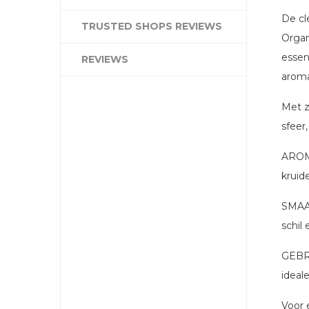
De cl
TRUSTED SHOPS REVIEWS
Organ
essen
REVIEWS
aroma
Met z
sfeer,
AROMA
kruid
SMAAK
schil
GEBRU
ideale
Voor 