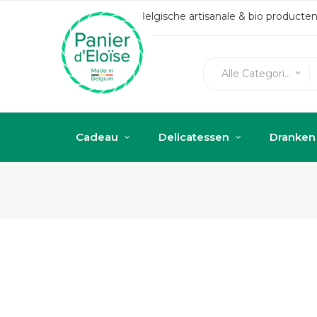
Belgische artisanale & bio produc
Alle Categorieën
keyboard_arrow_down
Cadeau
Delicatessen
Dranken