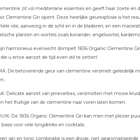
ementine zit vol mediterrane essenties en geeft haar zoete en del
ic Clementine Gin opent. Deze heerlijke geurexplosie is het res
tiële olie, aanwezig in de schil en in de bladeren, en een macerati
tische planten en wortels zoals koriander, engelwortel, kardem
ijn harmonieus evenwicht dompelt 1836 Organic Clementine Gin u
 die u ertoe aanzet de tijd even stil te zetten!
: De betoverende geur van clementine versmelt geleidelijk m
en.
: Delicate aanzet van jeneverbes, versmolten met mooie kruidige
 en het fruitige van de clementine naar voren laten komen.
IK: De 1836 Organic Clementine Gin kan men met plezier puur d
 basis voor vele longdrinks en cocktails.
een gin en tonic combinatie is een droge, niet gearomatiseerde 