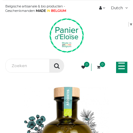
Belgische artisanale & bio producten -
Dutch
Geschenkmanden
MADE
IN
BELGIUM
▼
Tog
☰
0
0
nav