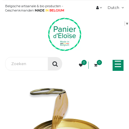
Belgische artisanale & bio producten -
Dutch
Geschenkmanden
MADE
IN
BELGIUM
▼
Tog
☰
0
0
nav