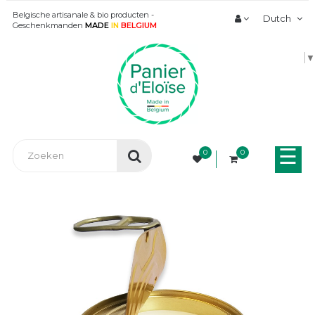
Belgische artisanale & bio producten -
Dutch
Geschenkmanden
MADE
IN
BELGIUM
▼
Tog
☰
0
0
nav