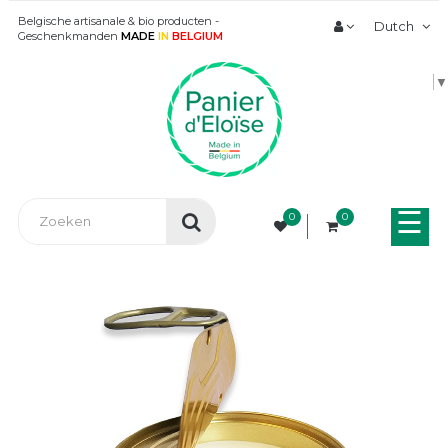
Belgische artisanale & bio producten -
Dutch
Geschenkmanden
MADE
IN
BELGIUM
▼
Tog
☰
0
0
nav