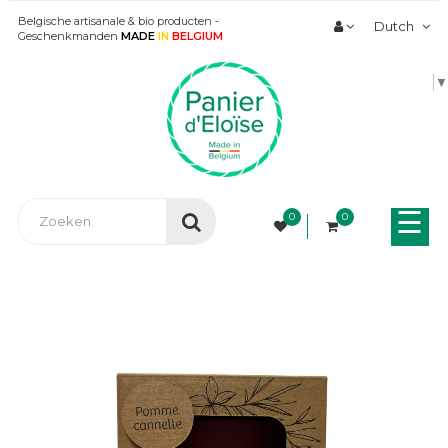
Belgische artisanale & bio producten -
Dutch
Geschenkmanden
MADE
IN
BELGIUM
▼
Tog
☰
0
0
nav