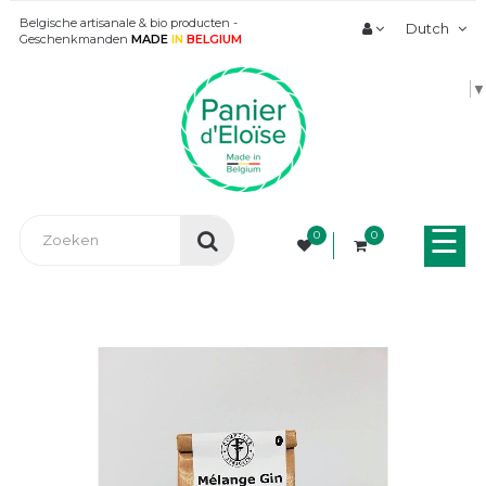
Belgische artisanale & bio producten -
Dutch
Geschenkmanden
MADE
IN
BELGIUM
▼
Tog
☰
0
0
nav