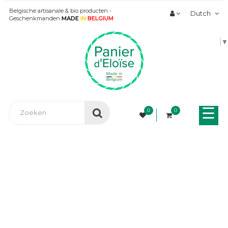
Belgische artisanale & bio producten -
Dutch
Geschenkmanden
MADE
IN
BELGIUM
▼
Tog
☰
0
0
nav