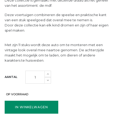
Deze collectie is gemaakt met dezelfde draad als het geheel
van het assortiment: de mdf.
Deze voertuigen combineren de speelse en praktische kant
van een stuk speelgoed dat overal mee te nemen is.
Door deze collectie kan elk kind dromen en zijn of haar eigen
spel maken.
Met zijn 11 stuks wordt deze auto om te monteren met een
vintage look overal mee naartoe genomen. De achterzijde
maakt het mogelijk om te laden, om dieren of andere
karakters te huisvesten.
AANTAL
OP VOORRAAD
IN WINKELWAGEN