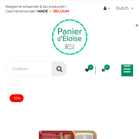
Belgische artisanale & bio producten -
Dutch
Geschenkmanden
MADE
IN
BELGIUM
▼
Tog
☰
0
0
nav
-10%