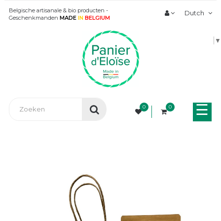
Belgische artisanale & bio producten -
Dutch
Geschenkmanden
MADE
IN
BELGIUM
▼
Tog
☰
0
0
nav